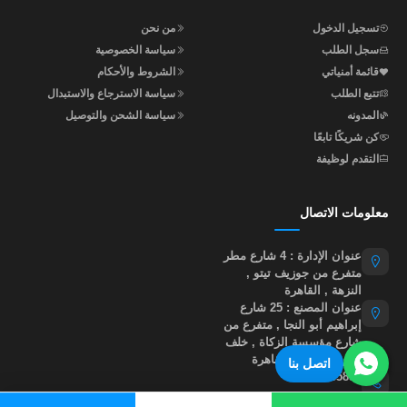
تسجيل الدخول
من نحن
سجل الطلب
سياسة الخصوصية
قائمة أمنياتي
الشروط والأحكام
تتبع الطلب
سياسة الاسترجاع والاستبدال
المدونه
سياسة الشحن والتوصيل
كن شريكًا تابعًا
التقدم لوظيفة
معلومات الاتصال
عنوان الإدارة : 4 شارع مطر
متفرع من جوزيف تيتو ,
النزهة , القاهرة
عنوان المصنع : 25 شارع
إبراهيم أبو النجا , متفرع من
شارع مؤسسة الزكاة , خلف
نادي أبو صير , القاهرة
اتصل بنا
01015535855
help@madastore.net