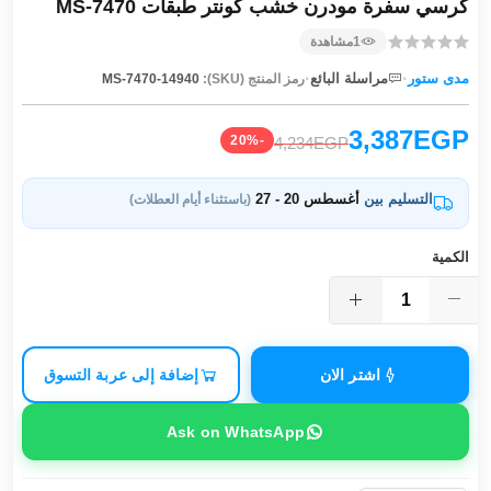
كرسي سفرة مودرن خشب كونتر طبقات MS-7470
1
مشاهدة
·
·
مدى ستور
مراسلة البائع
رمز المنتج (SKU):
MS-7470-14940
3,387EGP
-20%
4,234EGP
التسليم بين
أغسطس 20 - 27
(باستثناء أيام العطلات)
الكمية
اشتر الان
إضافة إلى عربة التسوق
Ask on WhatsApp