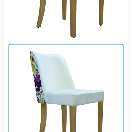
وشواطئ
أثاث
كافيهات
ومطاعم
وفنادق
حواجز
مرورية
خزانات
مياه
أثاث
الحيوانات
أدوات
نظافة