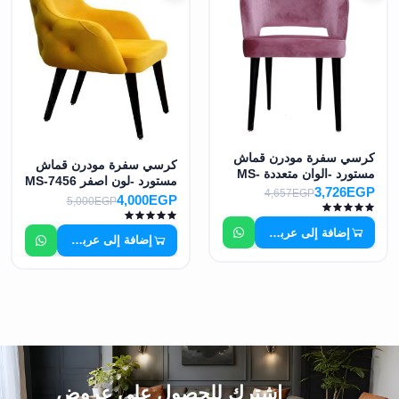
كرسي سفرة مودرن قماش
كرسي سفرة مودرن قماش
مستورد -الوان متعددة MS-
مستورد -لون اصفر MS-7456
7455
3,726EGP
4,657EGP
4,000EGP
5,000EGP
إضافة إلى عربة التسوق
إضافة إلى عربة التسوق
اشترك للحصول على عروض