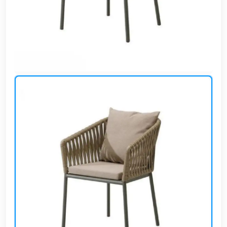
وشواطئ
أثاث
كافيهات
ومطاعم
وفنادق
حواجز
مرورية
خزانات
مياه
أثاث
الحيوانات
أدوات
نظافة