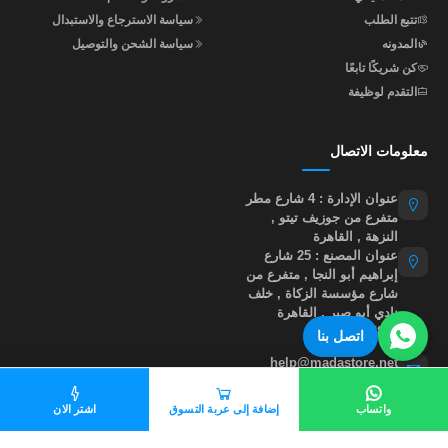
تتبع الطلب
سياسة الاسترجاع والاستبدال
المدونه
سياسة الشحن والتوصيل
كن شريكًا تابعًا
التقدم لوظيفة
معلومات الاتصال
عنوان الإدارة : 4 شارع مطر
متفرع من جوزيف تيتو ,
النزهة , القاهرة
عنوان المصنع : 25 شارع
إبراهيم أبو النجا , متفرع من
شارع مؤسسة الزكاة , خلف
نادي أبو صير , القاهرة
01015535855
اتصل بنا
help@madastore.net
واتساب
إضافة إلى عربة التسوق
اشتر الان
جميع الحقوق محفوظة لموقع مدى ستور
©
2026