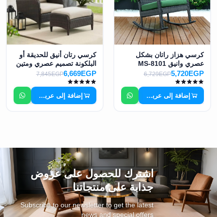
كرسي هزاز راتان بشكل
كرسي رتان أنيق للحديقة أو
عصري وانيق MS-8101
البلكونة تصميم عصري ومتين
MS-9975
6,669EGP
5,720EGP
7,845EGP
6,729EGP
إضافة إلى عربة التسوق
إضافة إلى عربة التسوق
اشترك للحصول على عروض
جذابة على منتجاتنا
Subscribe to our newsletter to get the latest
news and special offers