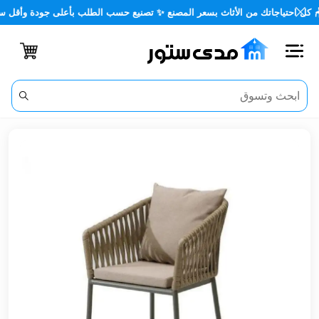
🪑 كل احتياجاتك من الأثاث بسعر المصنع ✨ تصنيع حسب الطلب بأعلى جودة وأق
اغلاق
الفئات
الحساب
أثاث
مكتبي
أثاث
منزلي
أثاث
خارجي