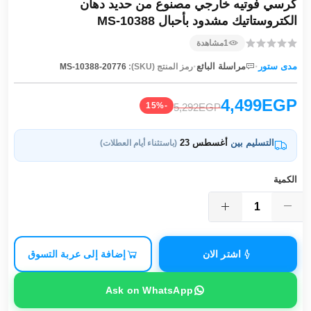
كرسي فوتيه خارجي مصنوع من حديد دهان
الكتروستاتيك مشدود بأحبال MS-10388
1
مشاهدة
·
·
مدى ستور
مراسلة البائع
رمز المنتج (SKU):
MS-10388-20776
4,499EGP
-15%
5,292EGP
التسليم بين
أغسطس 23
(باستثناء أيام العطلات)
الكمية
اشتر الان
إضافة إلى عربة التسوق
Ask on WhatsApp