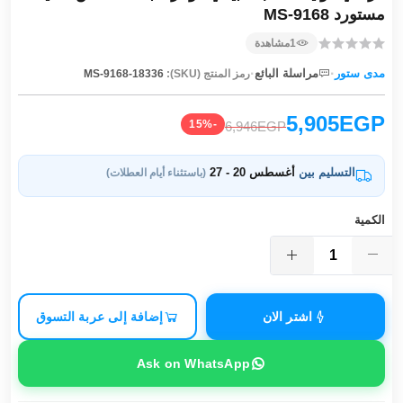
مستورد MS-9168
1
مشاهدة
·
·
مدى ستور
مراسلة البائع
رمز المنتج (SKU):
MS-9168-18336
5,905EGP
-15%
6,946EGP
التسليم بين
أغسطس 20 - 27
(باستثناء أيام العطلات)
الكمية
اشتر الان
إضافة إلى عربة التسوق
Ask on WhatsApp