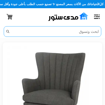
تياجاتك من الأثاث بسعر المصنع ✨ تصنيع حسب الطلب بأعلى جودة وأقل سعر 🏡✨
اغلاق
الفئات
الحساب
أثاث
مكتبي
أثاث
منزلي
أثاث
خارجي