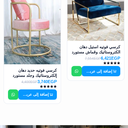
كرسي فوتيه استيل دهان
الكتروستاتيك وقماش مستورد
MS-7379
6,421EGP
7,554EGP
كرسي فوتيه حديد دهان
إضافة إلى عربة التسوق
إلكتروستاتيك وجلد مستورد
MS-7397
3,740EGP
4,400EGP
إضافة إلى عربة التسوق