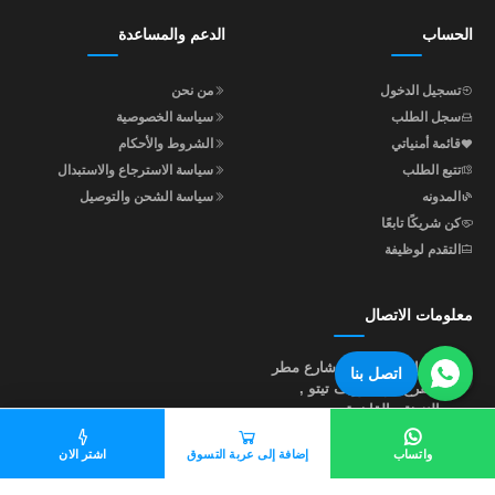
الحساب
الدعم والمساعدة
تسجيل الدخول
من نحن
سجل الطلب
سياسة الخصوصية
قائمة أمنياتي
الشروط والأحكام
تتبع الطلب
سياسة الاسترجاع والاستبدال
المدونه
سياسة الشحن والتوصيل
كن شريكًا تابعًا
التقدم لوظيفة
معلومات الاتصال
عنوان الإدارة : 4 شارع مطر
اتصل بنا
متفرع من جوزيف تيتو ,
النزهة , القاهرة
عنوان المصنع : 25 شارع
إبراهيم أبو النجا , متفرع من
واتساب
إضافة إلى عربة التسوق
اشتر الان
شارع مؤسسة الزكاة , خلف
نادي أبو صير , القاهرة