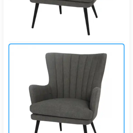
وشواطئ
أثاث
كافيهات
ومطاعم
وفنادق
حواجز
مرورية
خزانات
مياه
أثاث
الحيوانات
أدوات
نظافة