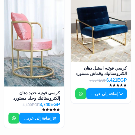
كرسي فوتيه استيل دهان
الكتروستاتيك وقماش مستورد
MS-7379
6,421EGP
7,554EGP
كرسي فوتيه حديد دهان
إضافة إلى عربة التسوق
إلكتروستاتيك وجلد مستورد
MS-7397
3,740EGP
4,400EGP
إضافة إلى عربة التسوق