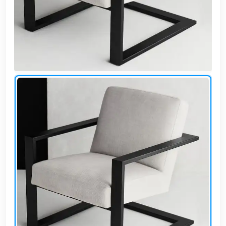
وشواطئ
أثاث
كافيهات
ومطاعم
وفنادق
حواجز
مرورية
خزانات
مياه
أثاث
الحيوانات
أدوات
نظافة