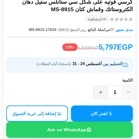
كرسي فوتيه على شكل سي ستانلس ستيل دهان
الكتروستاتك وقماش كتان MS-8915
1
مشاهدة
·
·
مدى ستور
مراسلة البائع
رمز المنتج (SKU):
MS-8915-17830
5,797EGP
-15%
6,820EGP
التسليم بين
أغسطس 24 - 31
(باستثناء أيام العطلات)
الكمية
اشتر الان
إضافة إلى عربة التسوق
Ask on WhatsApp