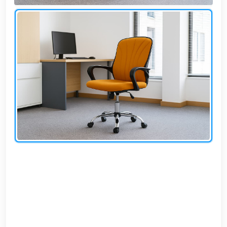
وشواطئ
أثاث
كافيهات
ومطاعم
وفنادق
حواجز
مرورية
خزانات
مياه
أثاث
الحيوانات
أدوات
نظافة