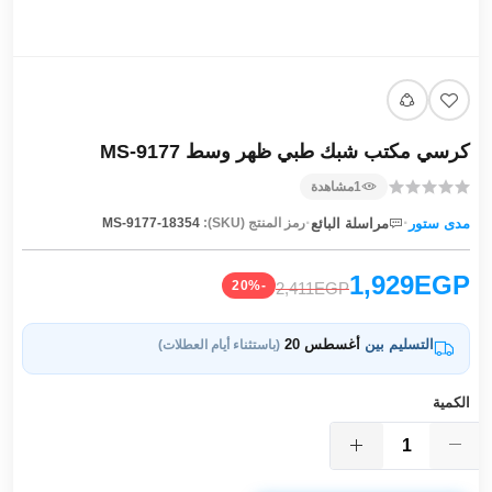
كرسي مكتب شبك طبي ظهر وسط MS-9177
1
مشاهدة
·
·
مدى ستور
مراسلة البائع
رمز المنتج (SKU):
MS-9177-18354
1,929EGP
-20%
2,411EGP
التسليم بين
أغسطس 20
(باستثناء أيام العطلات)
الكمية