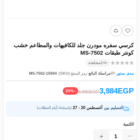
كرسي سفره مودرن جلد للكافيهات والمطاعم خشب
كونتر طبقات MS-7502
1
مشاهدة
·
·
مدى ستور
مراسلة البائع
رمز المنتج (SKU):
MS-7502-15004
3,984EGP
-20%
4,980EGP
التسليم بين
أغسطس 20 - 27
(باستثناء أيام العطلات)
الكمية