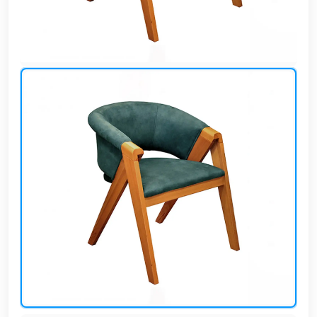
وشواطئ
أثاث
كافيهات
ومطاعم
وفنادق
حواجز
مرورية
خزانات
مياه
أثاث
الحيوانات
أدوات
نظافة