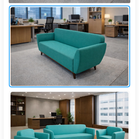
وشواطئ
أثاث
كافيهات
ومطاعم
وفنادق
حواجز
مرورية
خزانات
مياه
أثاث
الحيوانات
أدوات
نظافة