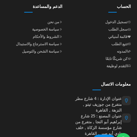
الحساب
الدعم والمساعدة
تسجيل الدخول
من نحن
سجل الطلب
سياسة الخصوصية
قائمة أمنياتي
الشروط والأحكام
تتبع الطلب
سياسة الاسترجاع والاستبدال
المدونه
سياسة الشحن والتوصيل
كن شريكًا تابعًا
التقدم لوظيفة
معلومات الاتصال
عنوان الإدارة : 4 شارع مطر
متفرع من جوزيف تيتو ,
النزهة , القاهرة
عنوان المصنع : 25 شارع
إبراهيم أبو النجا , متفرع من
شارع مؤسسة الزكاة , خلف
نادي أبو صير , القاهرة