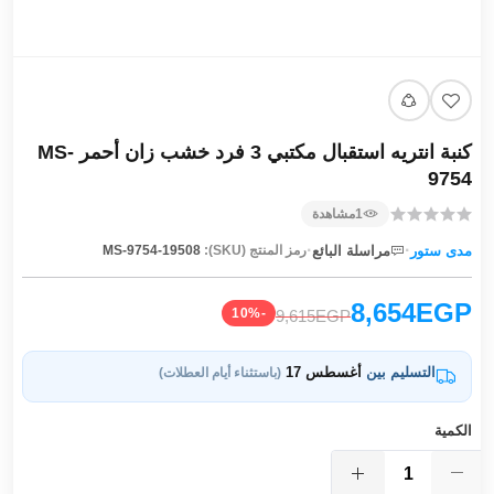
كنبة انتريه استقبال مكتبي 3 فرد خشب زان أحمر MS-
9754
1
مشاهدة
·
·
مدى ستور
مراسلة البائع
رمز المنتج (SKU):
MS-9754-19508
8,654EGP
-10%
9,615EGP
التسليم بين
أغسطس 17
(باستثناء أيام العطلات)
الكمية