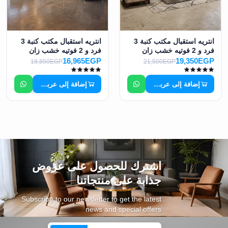
انتريه استقبال مكتب كنبة 3
انتريه استقبال مكتب كنبة 3
فرد و 2 فوتيه خشب زان
فرد و 2 فوتيه خشب زان
احمر MS-7816
احمر MS-7817
16,965EGP
19,350EGP
18,850EGP
21,500EGP
إضافة إلى عربة التسوق
إضافة إلى عربة التسوق
اشترك للحصول على عروض
جذابة على منتجاتنا
Subscribe to our newsletter to get the latest
news and special offers