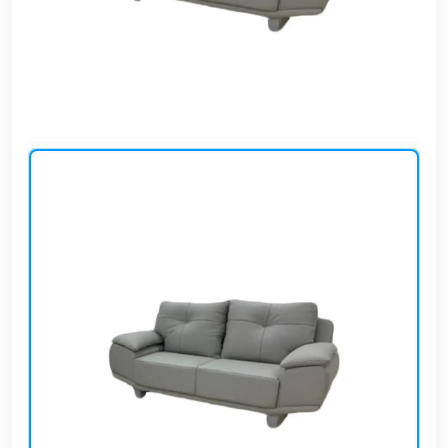
وشواطئ
أثاث
كافيهات
ومطاعم
وفنادق
حواجز
مرورية
خزانات
مياه
أثاث
الحيوانات
أدوات
نظافة