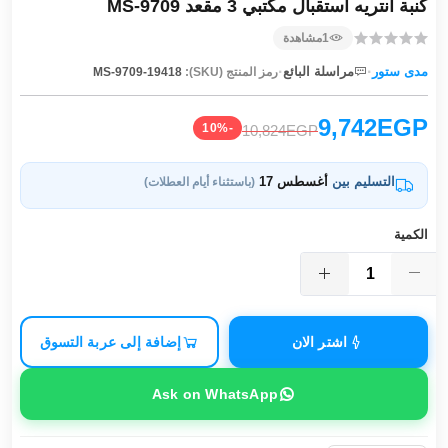
كنبة انتريه استقبال مكتبي 3 مقعد MS-9709
1
مشاهدة
·
·
مدى ستور
مراسلة البائع
رمز المنتج (SKU):
MS-9709-19418
9,742EGP
-10%
10,824EGP
التسليم بين
أغسطس 17
(باستثناء أيام العطلات)
الكمية
اشتر الان
إضافة إلى عربة التسوق
Ask on WhatsApp