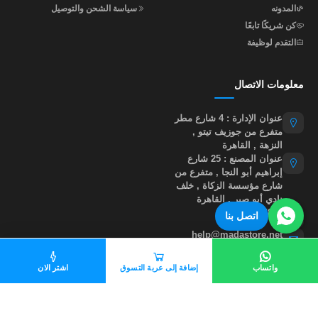
المدونه
سياسة الشحن والتوصيل
كن شريكًا تابعًا
التقدم لوظيفة
معلومات الاتصال
عنوان الإدارة : 4 شارع مطر
متفرع من جوزيف تيتو ,
النزهة , القاهرة
عنوان المصنع : 25 شارع
إبراهيم أبو النجا , متفرع من
شارع مؤسسة الزكاة , خلف
نادي أبو صير , القاهرة
01015535855
اتصل بنا
help@madastore.net
واتساب
إضافة إلى عربة التسوق
اشتر الان
جميع الحقوق محفوظة لموقع مدى ستور
©
2026