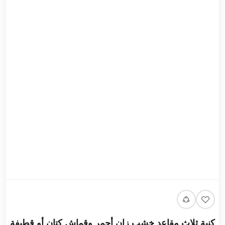
كنبة ثلاث مقاعد خشب زان أحمر وقماش كتان أو قطيفة