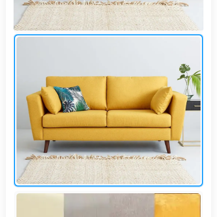
وشواطئ
أثاث
كافيهات
ومطاعم
وفنادق
حواجز
مرورية
خزانات
مياه
أثاث
الحيوانات
أدوات
نظافة