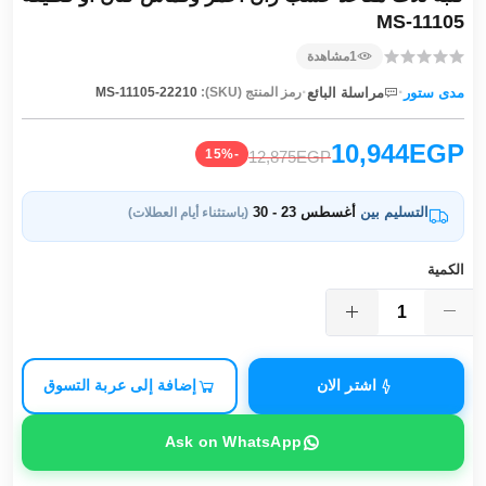
MS-11105
1
مشاهدة
·
·
مدى ستور
مراسلة البائع
رمز المنتج (SKU):
MS-11105-22210
10,944EGP
-15%
12,875EGP
التسليم بين
أغسطس 23 - 30
(باستثناء أيام العطلات)
الكمية
اشتر الان
إضافة إلى عربة التسوق
Ask on WhatsApp