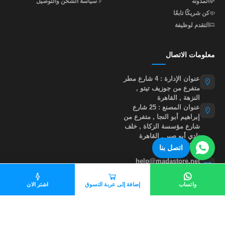
المدونه
سياسة الشحن والتوصيل
كن شريكًا تابعًا
التقدم لوظيفة
معلومات الاتصال
عنوان الإدارة : 4 شارع مطر
متفرع من جوزيف تيتو ,
النزهة , القاهرة
عنوان المصنع : 25 شارع
إبراهيم أبو النجا , متفرع من
شارع مؤسسة الزكاة , خلف
نادي أبو صير , القاهرة
01015535855
اتصل بنا
help@madastore.net
واتساب
إضافة إلى عربة التسوق
اشتر الان
جميع الحقوق محفوظة لموقع مدى ستور
©
2026