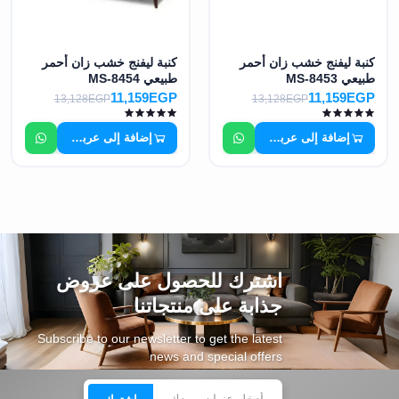
كنبة ليفنج خشب زان أحمر
كنبة ليفنج خشب زان أحمر
طبيعي MS-8453
طبيعي MS-8454
11,159EGP
11,159EGP
13,128EGP
13,128EGP
إضافة إلى عربة التسوق
إضافة إلى عربة التسوق
اشترك للحصول على عروض
جذابة على منتجاتنا
Subscribe to our newsletter to get the latest
news and special offers