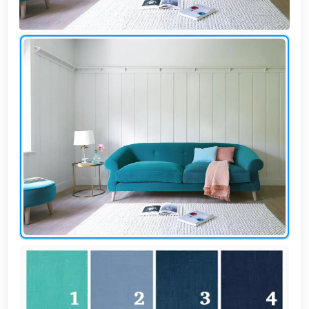
وشواطئ
أثاث
كافيهات
ومطاعم
وفنادق
حواجز
مرورية
خزانات
مياه
أثاث
الحيوانات
أدوات
نظافة