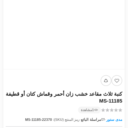
كنبة ثلاث مقاعد خشب زان أحمر وقماش كتان أو قطيفة
MS-11185
1
مشاهدة
·
·
مدى ستور
مراسلة البائع
رمز المنتج (SKU):
MS-11185-22370