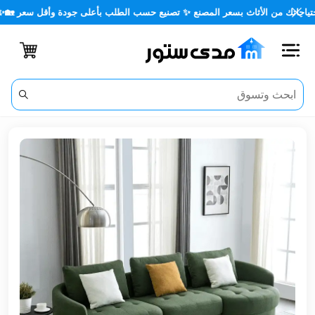

🏡🪑 كل احتياجاتك من الأثاث بسعر المصنع ✨ تصنيع حسب الطلب بأعل
اغلاق
الفئات
الحساب
أثاث
مكتبي
أثاث
منزلي
أثاث
خارجي