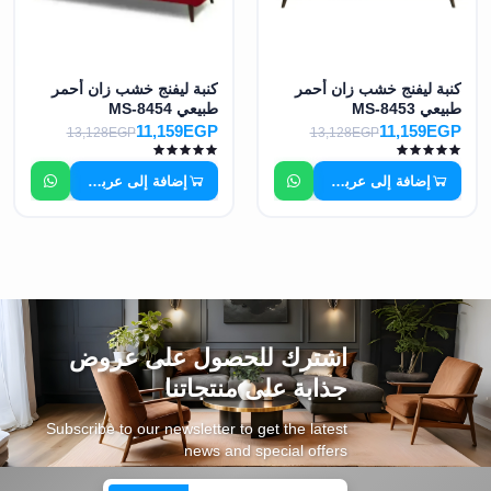
كنبة ليفنج خشب زان أحمر
كنبة ليفنج خشب زان أحمر
طبيعي MS-8453
طبيعي MS-8454
11,159EGP
11,159EGP
13,128EGP
13,128EGP
إضافة إلى عربة التسوق
إضافة إلى عربة التسوق
اشترك للحصول على عروض
جذابة على منتجاتنا
Subscribe to our newsletter to get the latest
news and special offers