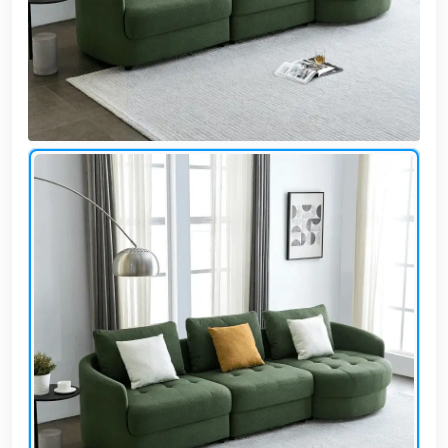
وشواطئ
أثاث
كافيهات
ومطاعم
وفنادق
حواجز
مرورية
خزانات
مياه
أثاث
الحيوانات
أدوات
نظافة