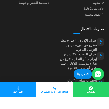
المدونه
سياسة الشحن والتوصيل
كن شريكًا تابعًا
التقدم لوظيفة
معلومات الاتصال
عنوان الإدارة : 4 شارع مطر
متفرع من جوزيف تيتو ,
النزهة , القاهرة
عنوان المصنع : 25 شارع
إبراهيم أبو النجا , متفرع من
شارع مؤسسة الزكاة , خلف
نادي أبو صير , القاهرة
01015535855
اتصل بنا
help@madastore.net
واتساب
إضافة إلى عربة التسوق
اشتر الان
جميع الحقوق محفوظة لموقع مدى ستور
©
2026