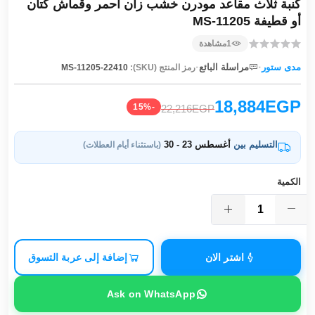
كنبة ثلاث مقاعد مودرن خشب زان أحمر وقماش كتان
أو قطيفة MS-11205
1
مشاهدة
·
·
مدى ستور
مراسلة البائع
رمز المنتج (SKU):
MS-11205-22410
18,884EGP
-15%
22,216EGP
التسليم بين
أغسطس 23 - 30
(باستثناء أيام العطلات)
الكمية
اشتر الان
إضافة إلى عربة التسوق
Ask on WhatsApp