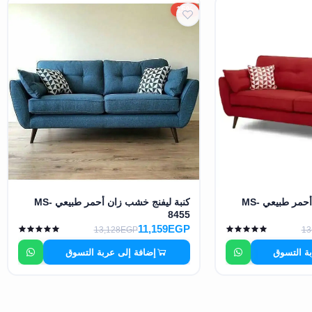
15%
كنبة ليفنج خشب زان أحمر طبيعي MS-
كنبة ليفنج خشب زان أحمر طبيعي MS-
8455
11,159EGP
13,128EGP
13
بة التسوق
إضافة إلى عربة التسوق