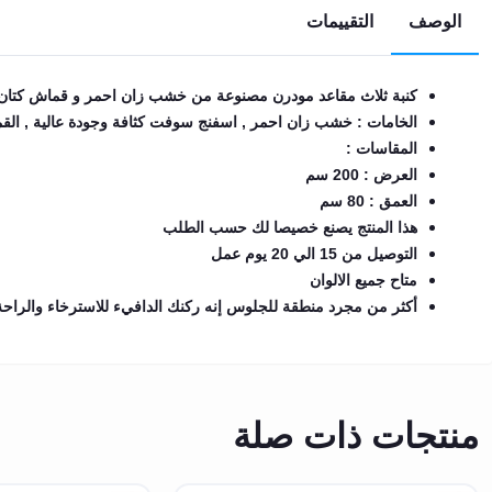
الوصف
التقييمات
EN
كنبة ثلاث مقاعد مودرن مصنوعة من خشب زان احمر و قماش كتان 
تسجيل
الدخول
الخامات : خشب زان احمر , اسفنج سوفت كثافة وجودة عالية , الق
المقاسات :
اشترك
العرض : 200 سم
الآن
العمق : 80 سم
هذا المنتج يصنع خصيصا لك حسب الطلب
التوصيل من 15 الي 20 يوم عمل
متاح جميع الالوان
أكثر من مجرد منطقة للجلوس إنه ركنك الدافيء للاسترخاء والراحة بع
منتجات ذات صلة