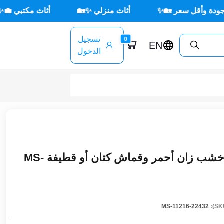
 سعر 🏡✨
أثاث منزلي ✨🏡
أثاث مكتبي 💼✨
🌳
تسجيل
0
EN
الدخول
كنبة ثلاث مقاعد مودرن خشب زان أحمر وقماش كتان أو قطيفة MS-
MS-11216-22432