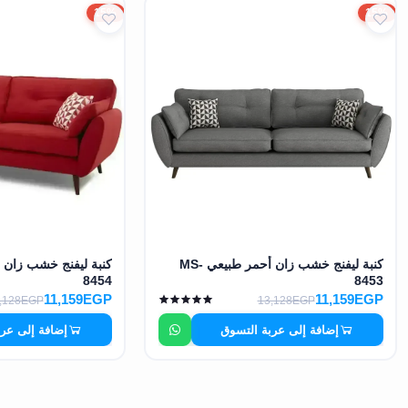
15%
15%
كنبة ليفنج خشب زان أحمر طبيعي MS-
8454
8453
11,159EGP
11,159EGP
,128EGP
13,128EGP
إضافة إلى عربة التسوق
إضافة إلى عر