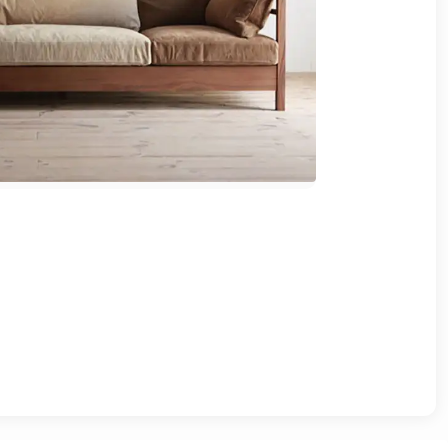
وشواطئ
أثاث
كافيهات
ومطاعم
وفنادق
حواجز
مرورية
خزانات
مياه
أثاث
الحيوانات
أدوات
نظافة