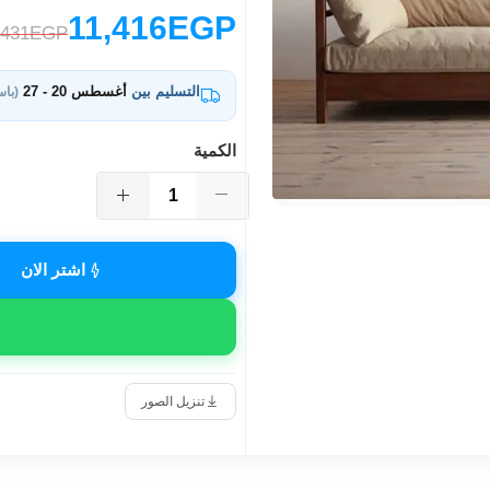
11,416EGP
,431EGP
التسليم بين
أغسطس 20 - 27
(باس
الكمية
اشتر الان
تنزيل الصور