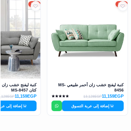
15%
15%
كنبة ليفنج خشب زان أحمر طبيعي MS-
كنبة ليفنج خشب زان 
8456
كتان MS-8457
11,159EGP
11,159EGP
3,128EGP
13,128EGP
إضافة إلى عربة التسوق
إضافة إلى عرب