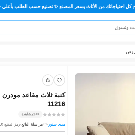
جاتك من الأثاث بسعر المصنع ✨ تصنيع حسب الطلب بأعلى جودة وأقل
وض
11216
1
مشاهدة
·
·
مدى ستور
مراسلة البائع
رمز المنتج (SKU):