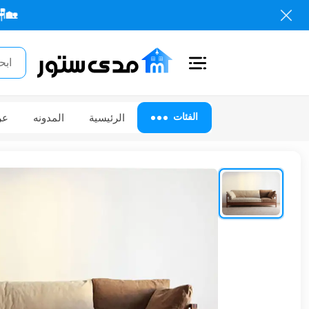
🏡🪑 كل احتيا
اغلاق
الفئات
الفئات
الرئيسية
المدونه
عر
الحساب
أثاث
مكتبي
أثاث
منزلي
أثاث
خارجي