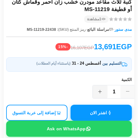
كنبة ثلاث مقاعد مودرن خشب زان أحمر وقماش كتان
أو قطيفة MS-11219
1
مشاهدة
·
·
مدى ستور
مراسلة البائع
رمز المنتج (SKU):
MS-11219-22438
13,691EGP
-15%
16,107EGP
التسليم بين
أغسطس 24 - 31
(باستثناء أيام العطلات)
الكمية
اشتر الان
إضافة إلى عربة التسوق
Ask on WhatsApp