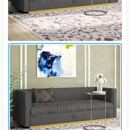
وشواطئ
أثاث
كافيهات
ومطاعم
وفنادق
حواجز
مرورية
خزانات
مياه
أثاث
الحيوانات
أدوات
نظافة