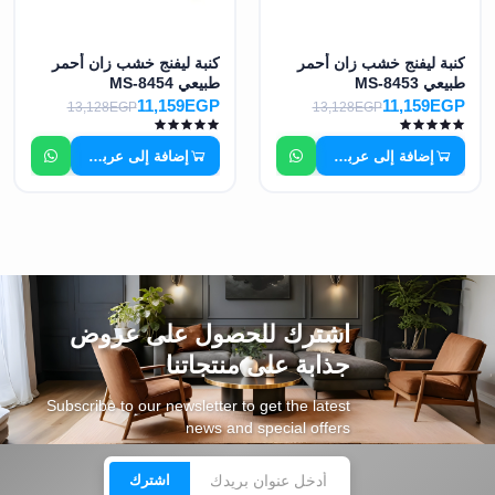
كنبة ليفنج خشب زان أحمر
كنبة ليفنج خشب زان أحمر
طبيعي MS-8453
طبيعي MS-8454
11,159EGP
11,159EGP
13,128EGP
13,128EGP
إضافة إلى عربة التسوق
إضافة إلى عربة التسوق
اشترك للحصول على عروض
جذابة على منتجاتنا
Subscribe to our newsletter to get the latest
news and special offers
اشترك