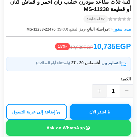
كنبة ثلاث مقاعد مودرن خشب زان أحمر و قماش كتان
أو قطيفة MS-11238
1
مشاهدة
·
·
مدى ستور
مراسلة البائع
رمز المنتج (SKU):
MS-11238-22476
10,735EGP
-15%
12,630EGP
التسليم بين
أغسطس 20 - 27
(باستثناء أيام العطلات)
الكمية
اشتر الان
إضافة إلى عربة التسوق
Ask on WhatsApp