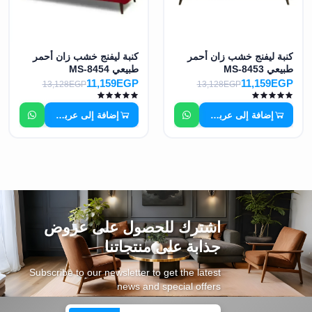
كنبة ليفنج خشب زان أحمر
كنبة ليفنج خشب زان أحمر
طبيعي MS-8453
طبيعي MS-8454
11,159EGP
11,159EGP
13,128EGP
13,128EGP
إضافة إلى عربة التسوق
إضافة إلى عربة التسوق
اشترك للحصول على عروض
جذابة على منتجاتنا
Subscribe to our newsletter to get the latest
news and special offers