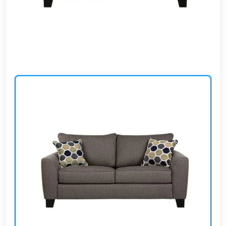
وشواطئ
أثاث
كافيهات
ومطاعم
وفنادق
حواجز
مرورية
خزانات
مياه
أثاث
الحيوانات
أدوات
نظافة