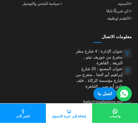
المدونه
سياسة الشحن والتوصيل
كن شريكًا تابعًا
التقدم لوظيفة
معلومات الاتصال
عنوان الإدارة : 4 شارع مطر
متفرع من جوزيف تيتو ,
النزهة , القاهرة
عنوان المصنع : 25 شارع
إبراهيم أبو النجا , متفرع من
شارع مؤسسة الزكاة , خلف
نادي أبو صير , القاهرة
01015535855
اتصل بنا
help@madastore.net
واتساب
إضافة إلى عربة التسوق
اشتر الان
جميع الحقوق محفوظة لموقع مدى ستور
©
2026