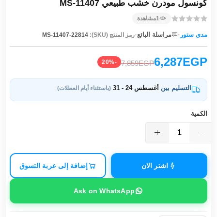
كونسول مودرن خشب طبيعي MS-11407
1
مشاهدة
·
·
مدى ستور
مراسلة البائع
رمز المنتج (SKU):
MS-11407-22814
6,287EGP
-20%
7,859EGP
التسليم بين
أغسطس 24 - 31
(باستثناء أيام العطلات)
الكمية
اشتر الان
إضافة إلى عربة التسوق
Ask on WhatsApp