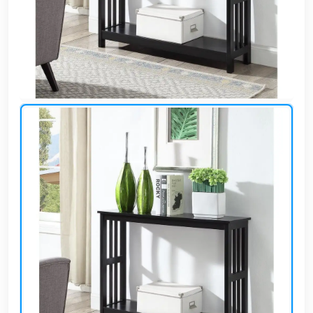
وشواطئ
أثاث
كافيهات
ومطاعم
وفنادق
حواجز
مرورية
خزانات
مياه
أثاث
الحيوانات
أدوات
نظافة