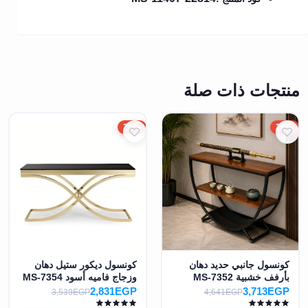
منتجات ذات صلة
20%
20%
كونسول جانبي حديد دهان
كونسول ديكور ستيل دهان
بأرفف خشبية MS-7352
وزجاج فاميه أسود MS-7354
2,831EGP
3,713EGP
3,539EGP
4,641EGP