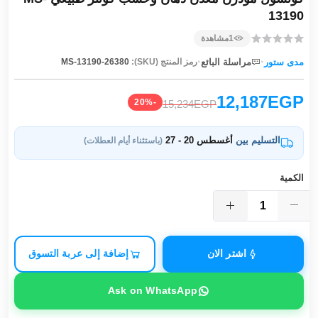
13190
1
مشاهدة
·
·
مدى ستور
مراسلة البائع
رمز المنتج (SKU):
MS-13190-26380
12,187EGP
-20%
15,234EGP
التسليم بين
أغسطس 20 - 27
(باستثناء أيام العطلات)
الكمية
اشتر الان
إضافة إلى عربة التسوق
Ask on WhatsApp