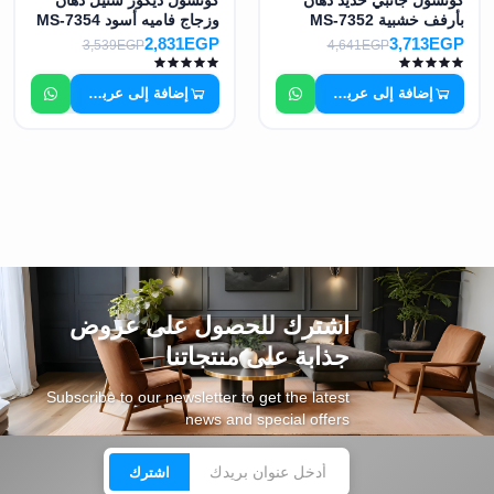
كونسول جانبي حديد دهان
كونسول ديكور ستيل دهان
بأرفف خشبية MS-7352
وزجاج فاميه أسود MS-7354
2,831EGP
3,713EGP
3,539EGP
4,641EGP
إضافة إلى عربة التسوق
إضافة إلى عربة التسوق
اشترك للحصول على عروض
جذابة على منتجاتنا
Subscribe to our newsletter to get the latest
news and special offers
اشترك