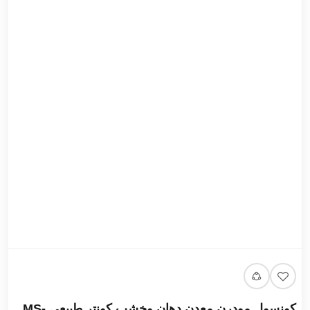
كونسول مودرن معدن دهان وخشب كونتر طبيعي MS-