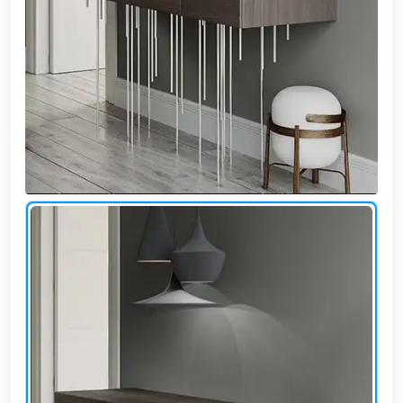
وشواطئ
أثاث
كافيهات
ومطاعم
وفنادق
حواجز
مرورية
خزانات
مياه
أثاث
الحيوانات
أدوات
نظافة