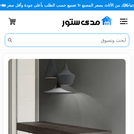
من الأثاث بسعر المصنع ✨ تصنيع حسب الطلب بأعلى جودة وأقل سعر 🏡✨
اغلاق
الفئات
الحساب
أثاث
مكتبي
أثاث
منزلي
أثاث
خارجي