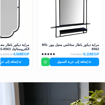
مراية ديكور باطار ستانلس ستيل بيور MS-
مراية ديكور باطار مع
8562
الكتروستاتيك MS-8563
4,508EGP
6,116EGP
5,635EGP
7,644EGP
إضافة إلى عربة التسوق
إضافة إلى عرب