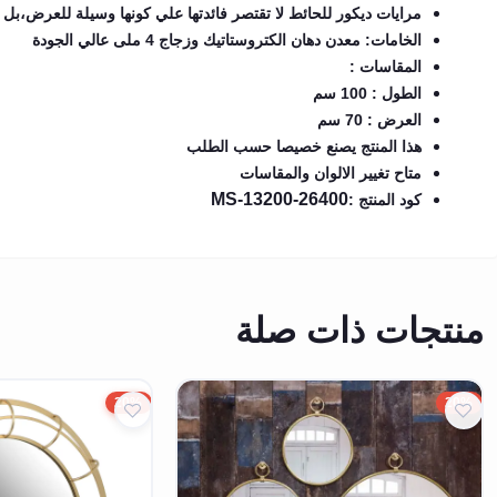
مرايات ديكور للحائط لا تقتصر فائدتها علي كونها وسيلة للعرض،بل
الخامات: معدن دهان الكتروستاتيك وزجاج 4 ملى عالي الجودة
المقاسات :
الطول : 100 سم
العرض : 70 سم
هذا المنتج يصنع خصيصا حسب الطلب
متاح تغيير الالوان والمقاسات
MS-13200-26400
كود المنتج :
منتجات ذات صلة
20%
20%