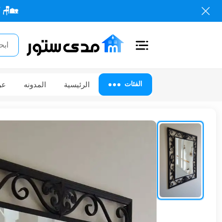
🏡🪑 كل احتياجاتك
اغلاق
الفئات
الفئات
الرئيسية
المدونه
عر
الحساب
أثاث
مكتبي
أثاث
منزلي
أثاث
خارجي