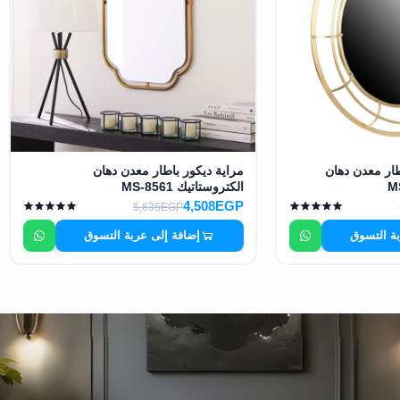
طار معدن دهان
مراية ديكور باطار معدن دهان
الكتروستاتيك MS-8561
4,508EGP
5,635EGP
بة التسوق
إضافة إلى عربة التسوق