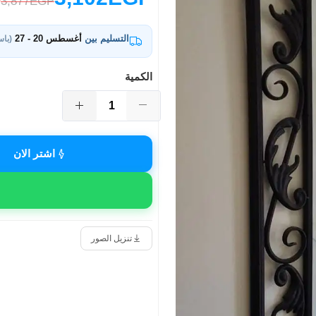
3,877EGP
التسليم بين
أغسطس 20 - 27
(باس
الكمية
اشتر الان
تنزيل الصور