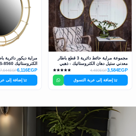
مجموعة مراية حائط دائرية 3 قطع باطار
مراية ديكور دائرية با
معدني ستيل دهان الكتروستاتيك - ذهبي
الكتروستاتيك MS-8560
MS-8494
6,116EGP
3,584EGP
7,644EGP
4,480EGP
إضافة إلى عربة التسوق
إضافة إلى عر