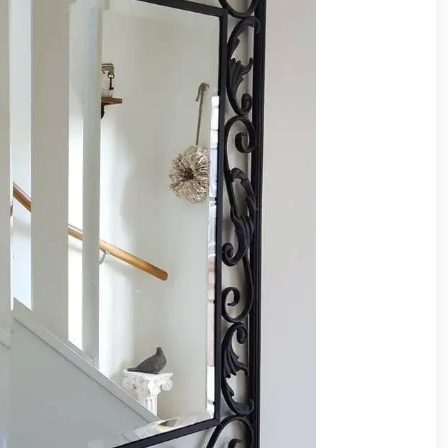
وشواطئ
أثاث
كافيهات
ومطاعم
وفنادق
حواجز
مرورية
خزانات
مياه
أثاث
الحيوانات
أدوات
نظافة