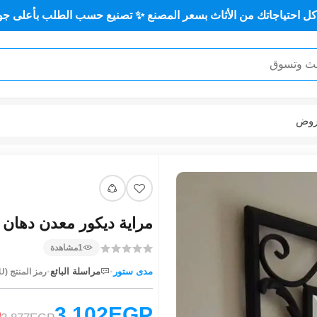
 من الأثاث بسعر المصنع ✨ تصنيع حسب الطلب بأعلى جودة وأقل سعر
وض
مراية ديكور معدن دهان الكتر
1
مشاهدة
·
·
مدى ستور
مراسلة البائع
رمز المنتج (SKU):
3,102EGP