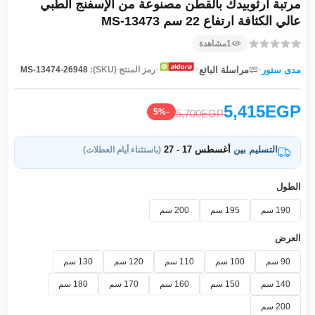
مرتبة ارثوبيدك بالقطن مصنوعة من الإسفنج الطبي
عالي الكثافة ارتفاع 22 سم MS-13473
1
مشاهدة
·
·
·
مدى ستور
مراسلة البائع
رمز المنتج (SKU):
MS-13474-26948
5,415EGP
-5%
5,700EGP
التسليم بين
أغسطس 17 - 27
(باستثناء أيام العطلات)
الطول
190 سم
195 سم
200 سم
العرض
90 سم
100 سم
110 سم
120 سم
130 سم
140 سم
150 سم
160 سم
170 سم
180 سم
200 سم