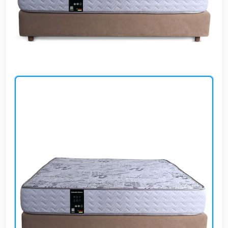
وشواطئ
أثاث
كافيهات
ومطاعم
وفنادق
حواجز
مرورية
خزانات
مياه
أثاث
الحيوانات
أدوات
نظافة