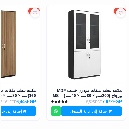
10%
10%
مكتبة تنظيم ملفات مودرن خشب MDF
وزجاج (200سم × 80سم × 40سم) - MS-
(160سم × 80سم × 40سم) - MS-12959
12958
6,445EGP
7,672EGP
7,161EGP
8,525EGP
إضافة إلى عربة التسوق
إضافة إلى عرب