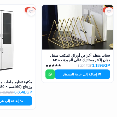
10%
10%
ستاند منظم أغراض أوراق المكتب ستيل
دهان إلكتروستاتيك عالي الجودة - MS-
8807
1,189EGP
1,321EGP
إضافة إلى عربة التسوق
12956
6,854EGP
7,616EGP
إضافة إلى عر