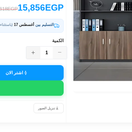
15,856EGP
,618EGP
التسليم بين
أغسطس 17
(باستثناء
الكمية
اشتر الان
تنزيل الصور