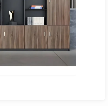
وشواطئ
أثاث
كافيهات
ومطاعم
وفنادق
حواجز
مرورية
خزانات
مياه
أثاث
الحيوانات
أدوات
نظافة