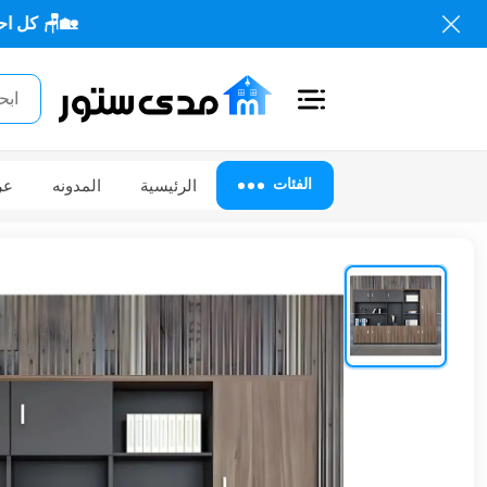
🏡🪑 كل احتياجاتك م
اغلاق
الفئات
الفئات
الرئيسية
المدونه
عر
الحساب
أثاث
مكتبي
أثاث
منزلي
أثاث
خارجي