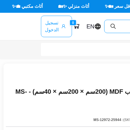
جي ☀️🪑
أثاث مكتبي 💼✨
أثاث منزلي ✨🏡
🏡
تسجيل
0
EN
الدخول
مكتبة ديكور مودرن خشب MDF (200سم × 200سم × 40سم) - MS-
MS-12972-25944