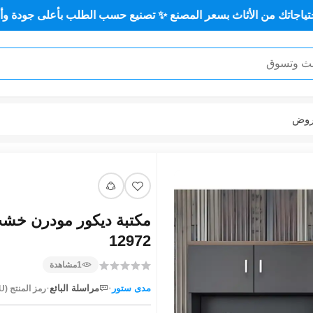
 كل احتياجاتك من الأثاث بسعر المصنع ✨ تصنيع حسب الطلب بأعل
عر
12972
مشاهدة
1
·
·
مراسلة البائع
مدى ستور
رمز المنتج (SKU):