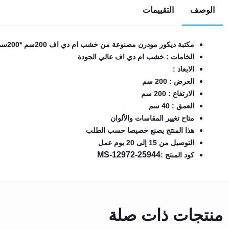
الوصف
التقييمات
EN
مكتبة ديكور مودرن مصنوعة من خشب ام دي اف 200سم *200سم *40سم
تسجيل
الدخول
الخامات : خشب ام دي اف عالي الجودة
الابعاد :
اشترك
العرض : 200 سم
الآن
الارتفاع : 200 سم
العمق : 40 سم
متاح تغيير المقاسات والألوان
هذا المنتج يصنع خصيصا حسب الطلب
التوصيل من 15 إلى 20 يوم عمل
MS-12972-25944
كود المنتج :
منتجات ذات صلة