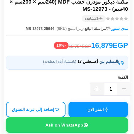
مكتبة ديكور مودرن خشب MDF (240سم × 200سم ×
40سم) - MS-12973
1
مشاهدة
·
·
مدى ستور
مراسلة البائع
رمز المنتج (SKU):
MS-12973-25946
16,879EGP
-10%
18,754EGP
التسليم بين
أغسطس 17
(باستثناء أيام العطلات)
الكمية
اشتر الان
إضافة إلى عربة التسوق
Ask on WhatsApp