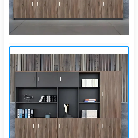
وشواطئ
أثاث
كافيهات
ومطاعم
وفنادق
حواجز
مرورية
خزانات
مياه
أثاث
الحيوانات
أدوات
نظافة