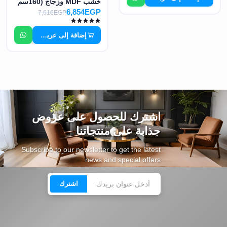
خشب MDF وزجاج (160سم
× 80سم × 40سم) - MS-
6,854EGP
7,616EGP
12956
إضافة إلى عربة التسوق
اشترك للحصول على عروض
جذابة على منتجاتنا
Subscribe to our newsletter to get the latest
news and special offers
اشترك