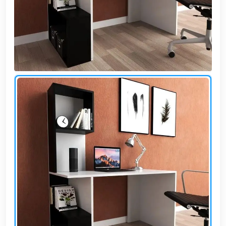
وشواطئ
أثاث
كافيهات
ومطاعم
وفنادق
حواجز
مرورية
خزانات
مياه
أثاث
الحيوانات
أدوات
نظافة