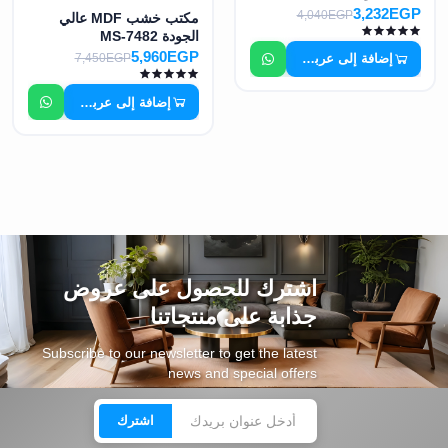
3,232EGP
4,040EGP
مكتب خشب MDF عالي
الجودة MS-7482
5,960EGP
إضافة إلى عربة التسوق
7,450EGP
إضافة إلى عربة التسوق
اشترك للحصول على عروض
جذابة على منتجاتنا
Subscribe to our newsletter to get the latest
news and special offers
اشترك