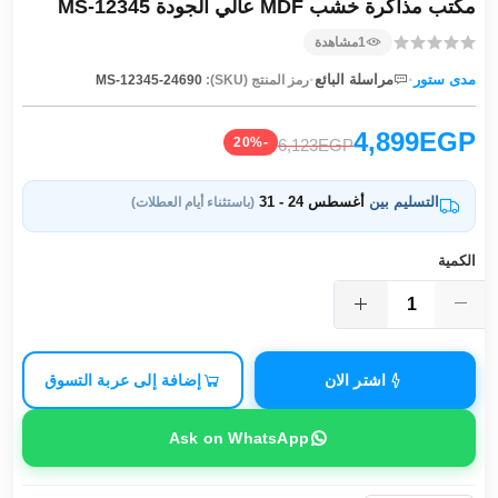
مكتب مذاكرة خشب MDF عالي الجودة MS-12345
1
مشاهدة
·
·
مدى ستور
مراسلة البائع
رمز المنتج (SKU):
MS-12345-24690
4,899EGP
-20%
6,123EGP
التسليم بين
أغسطس 24 - 31
(باستثناء أيام العطلات)
الكمية
اشتر الان
إضافة إلى عربة التسوق
Ask on WhatsApp