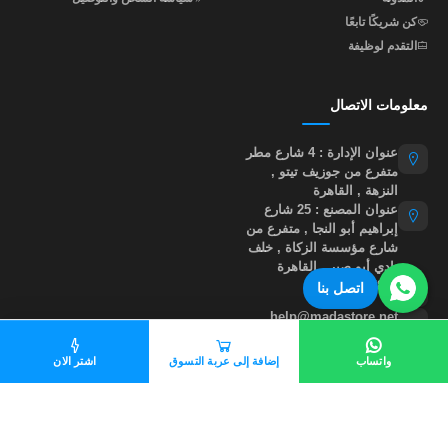
كن شريكًا تابعًا
التقدم لوظيفة
معلومات الاتصال
عنوان الإدارة : 4 شارع مطر
متفرع من جوزيف تيتو ,
النزهة , القاهرة
عنوان المصنع : 25 شارع
إبراهيم أبو النجا , متفرع من
شارع مؤسسة الزكاة , خلف
نادي أبو صير , القاهرة
01015535855
اتصل بنا
help@madastore.net
واتساب
إضافة إلى عربة التسوق
اشتر الان
جميع الحقوق محفوظة لموقع مدى ستور
©
2026