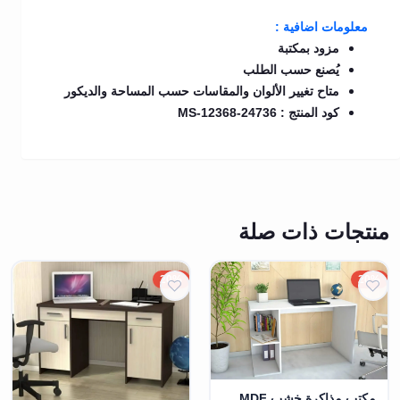
معلومات اضافية :
​​مزود بمكتبة
يُصنع حسب الطلب
متاح تغيير الألوان والمقاسات حسب المساحة والديكور
كود المنتج : MS-12368-24736
منتجات ذات صلة
20%
20%
مكتب مذاكرة خشب MDF