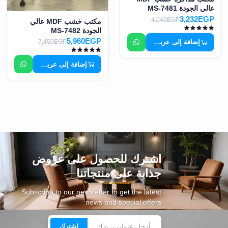
عالي الجودة MS-7481
3,232EGP
4,040EGP
مكتب خشب MDF عالي
الجودة MS-7482
5,960EGP
إضافة إلى عربة التسوق
7,450EGP
إضافة إلى عربة التسوق
اشترك للحصول على عروض
جذابة على منتجاتنا
Subscribe to our newsletter to get the latest
news and special offers
اشترك