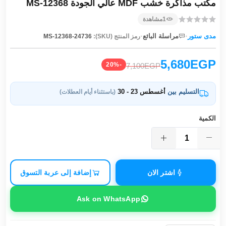
مكتب مذاكرة خشب MDF عالي الجودة MS-12368
1
مشاهدة
·
·
مدى ستور
مراسلة البائع
رمز المنتج (SKU):
MS-12368-24736
5,680EGP
-20%
7,100EGP
التسليم بين
أغسطس 23 - 30
(باستثناء أيام العطلات)
الكمية
اشتر الان
إضافة إلى عربة التسوق
Ask on WhatsApp