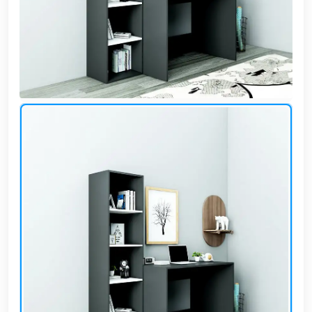
وشواطئ
أثاث
كافيهات
ومطاعم
وفنادق
حواجز
مرورية
خزانات
مياه
أثاث
الحيوانات
أدوات
نظافة