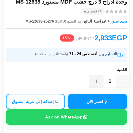
وحدة ادراج 3 درج خشب MDF مستورد MS-12638
1
مشاهدة
·
·
مدى ستور
مراسلة البائع
رمز المنتج (SKU):
MS-12638-25276
2,933EGP
-15%
3,450EGP
التسليم بين
أغسطس 24 - 31
(باستثناء أيام العطلات)
الكمية
اشتر الان
إضافة إلى عربة التسوق
Ask on WhatsApp