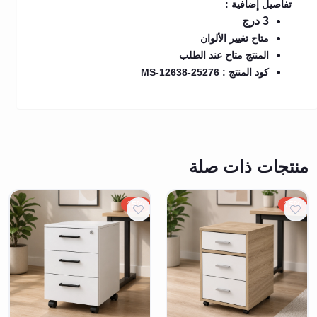
تفاصيل إضافية :
3 درج
متاح تغيير الألوان
المنتج متاح عند الطلب
كود المنتج : MS-12638-25276
منتجات ذات صلة
15%
15%