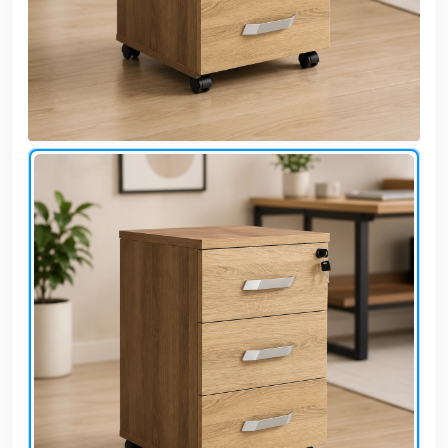
وشواطئ
أثاث
كافيهات
ومطاعم
وفنادق
حواجز
مرورية
خزانات
مياه
أثاث
الحيوانات
أدوات
نظافة