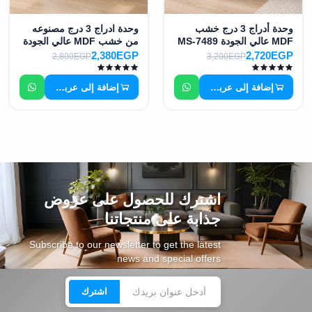
وحدة أدراج 3 درج خشب
وحدة ادراج 3 درج مصنوعه
MDF عالي الجودة MS-7489
من خشب MDF عالي الجودة
MS-12639
2,380EGP
2,720EGP
2,800EGP
3,200EGP
إضافة إلى عربة التسوق
إضافة إلى عربة التسوق
اشترك للحصول على عروض
جذابة على منتجاتنا
Subscribe to our newsletter to get the latest
news and special offers
اشترك