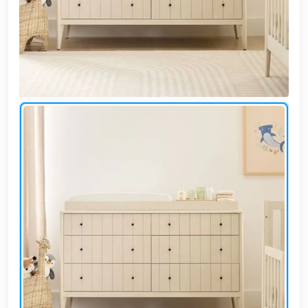
وشواطئ
أثاث
كافيهات
ومطاعم
وفنادق
حواجز
مرورية
خزانات
مياه
أثاث
الحيوانات
أدوات
نظافة