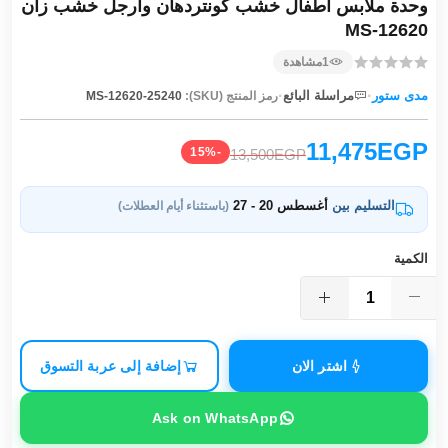
وحدة ملابس أطفال خشب كونتردهان وأرجل خشب زان
MS-12620
1
مشاهدة
·
·
مدى ستور
مراسلة البائع
رمز المنتج (SKU):
MS-12620-25240
11,475EGP
-15%
13,500EGP
التسليم بين
أغسطس 20 - 27
(باستثناء أيام العطلات)
الكمية
اشتر الان
إضافة إلى عربة التسوق
Ask on WhatsApp