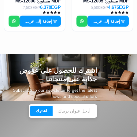
MDF مستورد MS-12605
MDF مستورد MS-12606
6,378EGP
4,675EGP
7,503EGP
5,500EGP
إضافة إلى عربة التسوق
إضافة إلى عربة التسوق
اشترك للحصول على عروض
جذابة على منتجاتنا
Subscribe to our newsletter to get the latest
news and special offers
اشترك