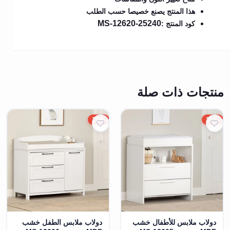
هذا المنتج يصنع خصيصا حسب الطلب
MS-12620-25240
كود المنتج :
منتجات ذات صلة
15%
15%
دولاب ملابس للأطفال خشب
دولاب ملابس الطفل خشب