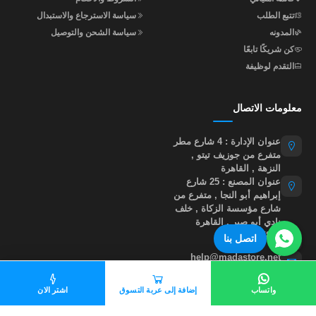
تتبع الطلب
سياسة الاسترجاع والاستبدال
المدونه
سياسة الشحن والتوصيل
كن شريكًا تابعًا
التقدم لوظيفة
معلومات الاتصال
عنوان الإدارة : 4 شارع مطر
متفرع من جوزيف تيتو ,
النزهة , القاهرة
عنوان المصنع : 25 شارع
إبراهيم أبو النجا , متفرع من
شارع مؤسسة الزكاة , خلف
نادي أبو صير , القاهرة
01015535855
اتصل بنا
help@madastore.net
واتساب
إضافة إلى عربة التسوق
اشتر الان
جميع الحقوق محفوظة لموقع مدى ستور
©
2026