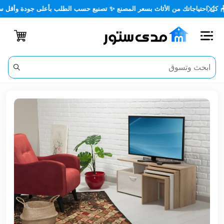
🪑 كل احتياجاتك من الأثاث بسعر المصنع ✨ تصنيع حسب الطلب بأعلى جودة وأق
اغلاق
الفئات
الحساب
أثاث
مكتبي
أثاث
منزلي
أثاث
خارجي