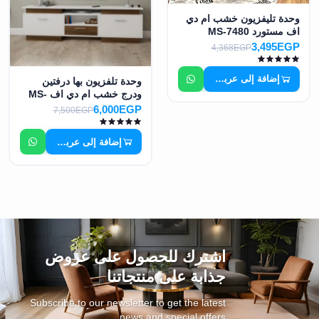
وحدة تليفزيون خشب ام دي
اف مستورد MS-7480
3,495EGP
4,368EGP
إضافة إلى عربة التسوق
وحدة تلفزيون بها درفتين
ودرج خشب ام دي اف MS-
7492
6,000EGP
7,500EGP
إضافة إلى عربة التسوق
اشترك للحصول على عروض
جذابة على منتجاتنا
Subscribe to our newsletter to get the latest
news and special offers