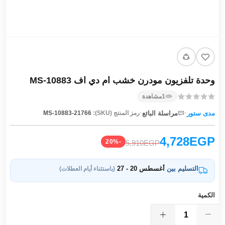
وحدة تلفزيون مودرن خشب ام دي اف MS-10883
1
مشاهدة
·
·
مدى ستور
مراسلة البائع
رمز المنتج (SKU):
MS-10883-21766
4,728EGP
-20%
5,910EGP
التسليم بين
أغسطس 20 - 27
(باستثناء أيام العطلات)
الكمية