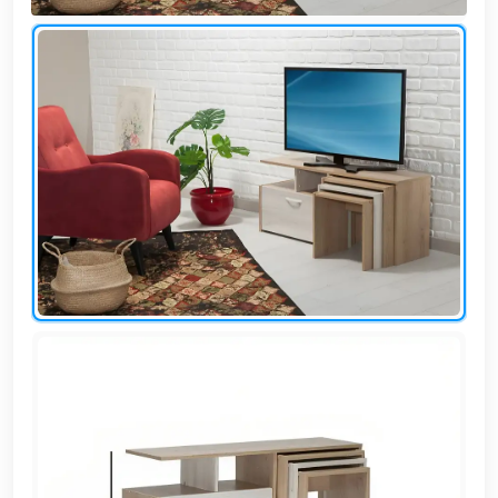
وشواطئ
أثاث
كافيهات
ومطاعم
وفنادق
حواجز
مرورية
خزانات
مياه
أثاث
الحيوانات
أدوات
نظافة