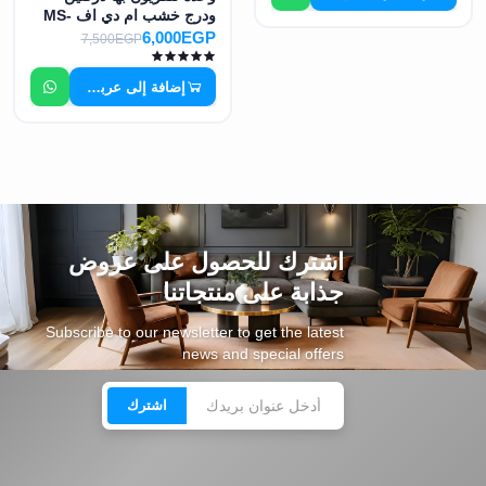
ودرج خشب ام دي اف MS-
7492
6,000EGP
7,500EGP
إضافة إلى عربة التسوق
اشترك للحصول على عروض
جذابة على منتجاتنا
Subscribe to our newsletter to get the latest
news and special offers
اشترك