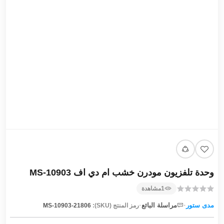
وحدة تلفزيون مودرن خشب ام دي اف MS-10903
1
مشاهدة
·
·
مدى ستور
مراسلة البائع
رمز المنتج (SKU):
MS-10903-21806