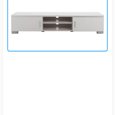
وشواطئ
أثاث
كافيهات
ومطاعم
وفنادق
حواجز
مرورية
خزانات
مياه
أثاث
الحيوانات
أدوات
نظافة