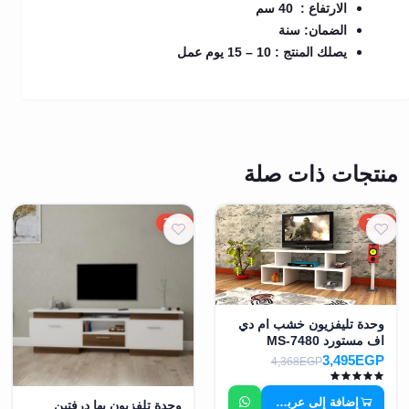
الارتفاع : 40 سم
الضمان: سنة
يصلك المنتج : 10 – 15 يوم عمل
منتجات ذات صلة
20%
20%
وحدة تليفزيون خشب ام دي
اف مستورد MS-7480
3,495EGP
4,368EGP
إضافة إلى عربة التسوق
وحدة تلفزيون بها درفتين