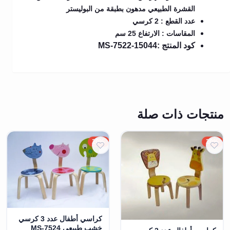
القشرة الطبيعي مدهون بطبقة من البوليستر
عدد القطع : 2 كرسي
المقاسات : الارتفاع 25 سم
كود المنتج :MS-7522-15044
منتجات ذات صلة
20%
20%
كراسي أطفال عدد 3 كرسي
خشب طبيعي MS-7524