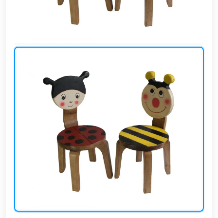
وشواطئ
أثاث
كافيهات
ومطاعم
وفنادق
حواجز
مرورية
خزانات
مياه
أثاث
الحيوانات
أدوات
نظافة