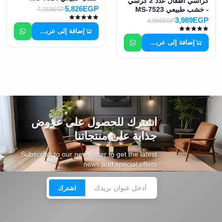
كراسي أطفال عدد 2 كرسي
5,826EGP
- خشب طبيعي MS-7523
7,283EGP
3,989EGP
4,986EGP
إضافة إلى عربة التسوق
إضافة إلى عربة التسوق
اشترك للحصول على عروض
جذابة على منتجاتنا
Subscribe to our newsletter to get the latest
news and special offers
اشترك