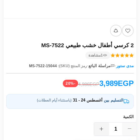
2 كرسي أطفال خشب طبيعي MS-7522
1
مشاهدة
·
·
مدى ستور
مراسلة البائع
رمز المنتج (SKU):
MS-7522-15044
3,989EGP
-20%
4,986EGP
التسليم بين
أغسطس 24 - 31
(باستثناء أيام العطلات)
الكمية