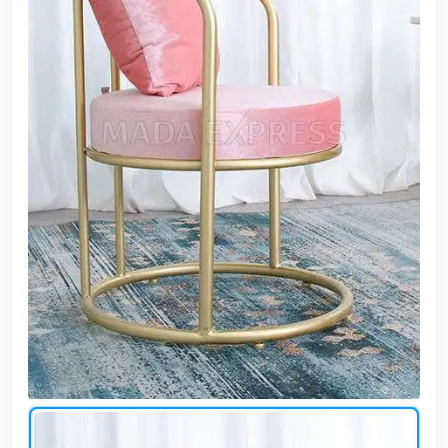
وشواطئ
أثاث
كافيهات
ومطاعم
وفنادق
حواجز
مرورية
خزانات
مياه
أثاث
الحيوانات
أدوات
نظافة