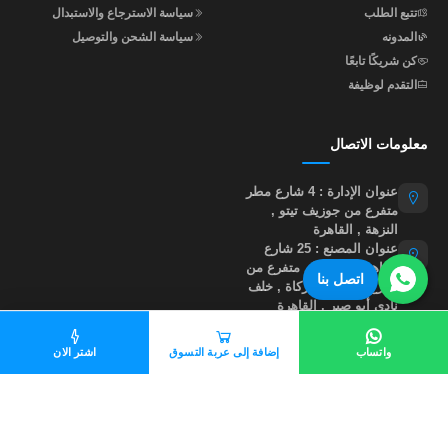
تتبع الطلب
سياسة الاسترجاع والاستبدال
المدونه
سياسة الشحن والتوصيل
كن شريكًا تابعًا
التقدم لوظيفة
معلومات الاتصال
عنوان الإدارة : 4 شارع مطر
متفرع من جوزيف تيتو ,
النزهة , القاهرة
عنوان المصنع : 25 شارع
إبراهيم أبو النجا , متفرع من
اتصل بنا
شارع مؤسسة الزكاة , خلف
نادي أبو صير , القاهرة
01015535855
واتساب
إضافة إلى عربة التسوق
اشتر الان
help@madastore.net
جميع الحقوق محفوظة لموقع مدى ستور
©
2026