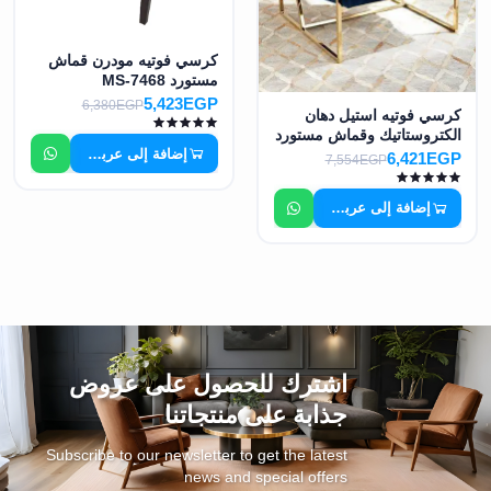
كرسي فوتيه مودرن قماش
مستورد MS-7468
5,423EGP
6,380EGP
كرسي فوتيه استيل دهان
الكتروستاتيك وقماش مستورد
إضافة إلى عربة التسوق
MS-7379
6,421EGP
7,554EGP
إضافة إلى عربة التسوق
اشترك للحصول على عروض
جذابة على منتجاتنا
Subscribe to our newsletter to get the latest
news and special offers