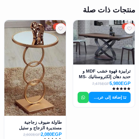
منتجات ذات صلة
20%
20%
ترابيزة قهوة خشب MDF و
حديد دهان إلكتروستاتيك MS-
7361
5,980EGP
7,475EGP
إضافة إلى عربة التسوق
طاولة ضيوف زجاجية
مستديرة الزجاج و ستيل
معدن دهان الكتروستاتيك
2,080EGP
2,600EGP
MS-7363