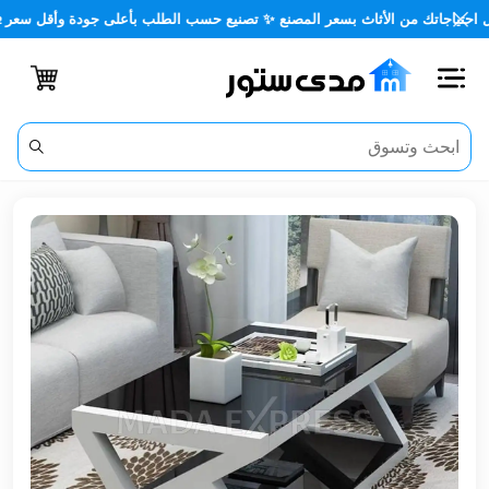
تك من الأثاث بسعر المصنع ✨ تصنيع حسب الطلب بأعلى جودة وأقل سعر 🏡✨
اغلاق
الفئات
الحساب
أثاث
مكتبي
أثاث
منزلي
أثاث
خارجي