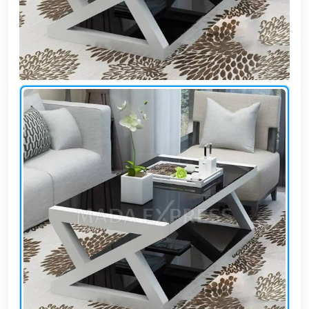
وشواطئ
أثاث
كافيهات
ومطاعم
وفنادق
حواجز
مرورية
خزانات
مياه
أثاث
الحيوانات
أدوات
نظافة