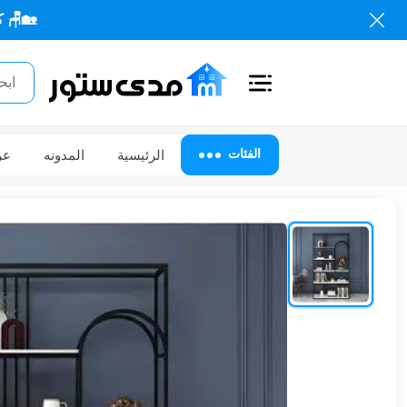
🏡🪑 كل احتياجاتك م
اغلاق
الفئات
الفئات
الرئيسية
المدونه
عر
الحساب
أثاث
مكتبي
أثاث
منزلي
أثاث
خارجي