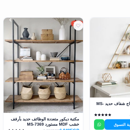
20%
وحدة أرفف ديكور زجاج شفاف حديد MS-
مكتبة ديكور متعددة الوظائف حديد بأرفف
خشب MDF مستورد MS-7369
بة التسوق