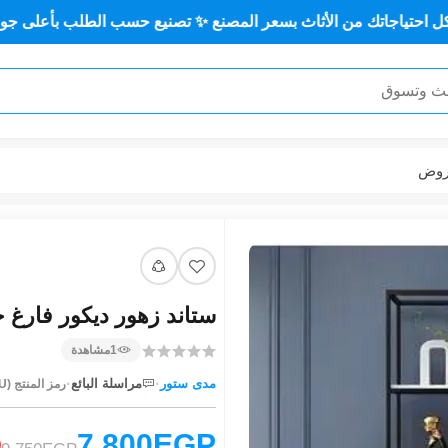
 كل احتياجاتك من الأثاث بسعر المصنع ✨ تصنيع حسب الطلب بأعل
عر
 ديكور فارغ خشب MDF مستورد و حديد MS-13126
مشاهدة
1
·
·
مراسلة البائع
مدى ستور
رمز المنتج (SKU):
7,800EGP