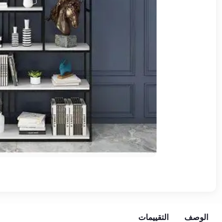
وشواطئ
أثاث
كافيهات
ومطاعم
وفنادق
حواجز
مرورية
خزانات
مياه
أثاث
الحيوانات
أدوات
نظافة
الوصف
التقييمات