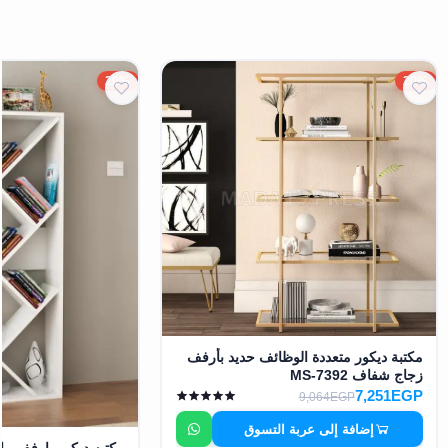
20%
20%
مكتبة ديكور متعددة الوظائف حديد بأرفف
زجاج شفاف MS-7392
7,251EGP
9,064EGP
إضافة إلى عربة التسوق