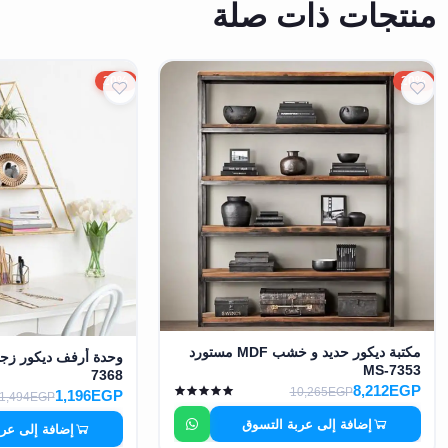
منتجات ذات صلة
20%
20%
مكتبة ديكور حديد و خشب MDF مستورد
MS-7353
7368
8,212EGP
10,265EGP
1,196EGP
1,494EGP
إضافة إلى عربة التسوق
إضافة إلى عر