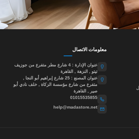
معلومات الاتصال
عنوان الإدارة : 4 شارع مطر متفرع من جوزيف
تيتو , النزهة , القاهرة
عنوان المصنع : 25 شارع إبراهيم أبو النجا ,
متفرع من شارع مؤسسة الزكاة , خلف نادي أبو
ل
صير , القاهرة
01015535855
help@madastore.net