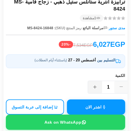
ترابيزة انترية ستانلس ستيل ذهبي - زجاج فامية MS-
8424
1
مشاهدة
·
·
مدى ستور
مراسلة البائع
رمز المنتج (SKU):
MS-8424-16848
6,027EGP
-20%
7,534EGP
التسليم بين
أغسطس 20 - 27
(باستثناء أيام العطلات)
الكمية
اشتر الان
إضافة إلى عربة التسوق
Ask on WhatsApp