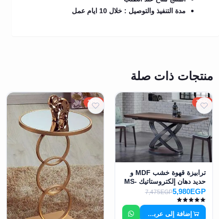
مدة التنفيذ والتوصيل : خلال 10 ايام عمل
منتجات ذات صلة
20%
20%
ترابيزة قهوة خشب MDF و
حديد دهان إلكتروستاتيك MS-
7361
5,980EGP
7,475EGP
إضافة إلى عربة التسوق