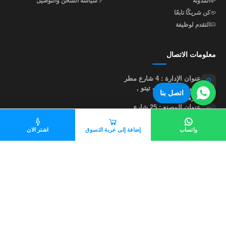
المدونه
سياسة الشحن والتوصيل
كن شريكًا تابعًا
التقدم لوظيفة
معلومات الاتصال
عنوان الإدارة : 4 شارع مطر
متفرع من جوزيف تيتو ,
اتصل بنا
النزهة , القاهرة
عنوان المصنع : 25 شارع
إبراهيم أبو النجا , متفرع من
شارع مؤسسة الزكاة , خلف
واتساب
إضافة إلى عربة التسوق
اشتر الان
نادي أبو صير , القاهرة
01015535855
help@madastore.net
جميع الحقوق محفوظة لموقع مدى ستور
©
2026