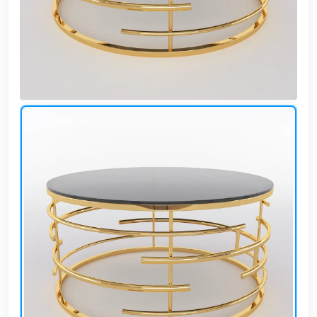
وشواطئ
أثاث
كافيهات
ومطاعم
وفنادق
حواجز
مرورية
خزانات
مياه
أثاث
الحيوانات
أدوات
نظافة