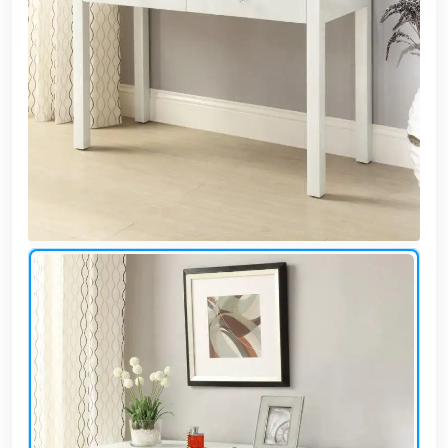
وشواطئ
أثاث
كافيهات
ومطاعم
وفنادق
حواجز
مرورية
خزانات
مياه
أثاث
الحيوانات
أدوات
نظافة