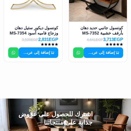
كونسول جانبي حديد دهان
كونسول ديكور ستيل دهان
بأرفف خشبية MS-7352
وزجاج فاميه أسود MS-7354
2,831EGP
3,713EGP
3,539EGP
4,641EGP
إضافة إلى عربة التسوق
إضافة إلى عربة التسوق
اشترك للحصول على عروض
جذابة على منتجاتنا