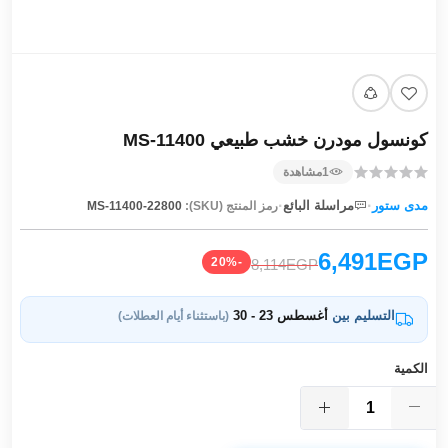
كونسول مودرن خشب طبيعي MS-11400
1
مشاهدة
·
·
مدى ستور
مراسلة البائع
رمز المنتج (SKU):
MS-11400-22800
6,491EGP
-20%
8,114EGP
التسليم بين
أغسطس 23 - 30
(باستثناء أيام العطلات)
الكمية