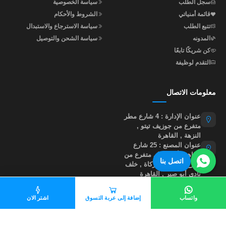
سجل الطلب
سياسة الخصوصية
قائمة أمنياتي
الشروط والأحكام
تتبع الطلب
سياسة الاسترجاع والاستبدال
المدونه
سياسة الشحن والتوصيل
كن شريكًا تابعًا
التقدم لوظيفة
معلومات الاتصال
عنوان الإدارة : 4 شارع مطر
متفرع من جوزيف تيتو ,
النزهة , القاهرة
عنوان المصنع : 25 شارع
إبراهيم أبو النجا , متفرع من
اتصل بنا
شارع مؤسسة الزكاة , خلف
نادي أبو صير , القاهرة
01015535855
واتساب
إضافة إلى عربة التسوق
اشتر الان
help@madastore.net