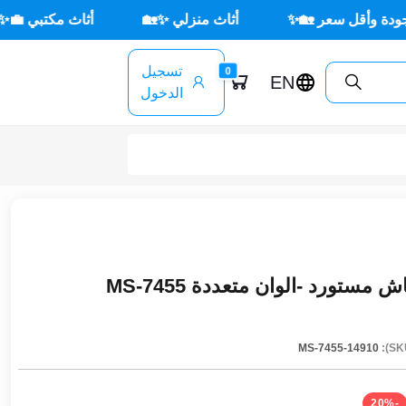
سعر 🏡✨
أثاث منزلي ✨🏡
أثاث مكتبي 💼✨
🌳
تسجيل
0
EN
الدخول
ورد -الوان متعددة MS-7455
MS-7455-14910
-20%