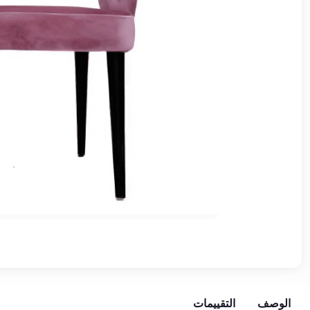
وشواطئ
أثاث
كافيهات
ومطاعم
وفنادق
حواجز
مرورية
خزانات
مياه
أثاث
الحيوانات
أدوات
نظافة
الوصف
التقييمات