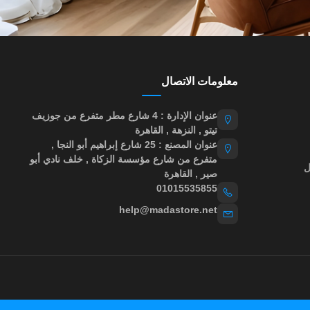
معلومات الاتصال
عنوان الإدارة : 4 شارع مطر متفرع من جوزيف
تيتو , النزهة , القاهرة
عنوان المصنع : 25 شارع إبراهيم أبو النجا ,
متفرع من شارع مؤسسة الزكاة , خلف نادي أبو
ل
صير , القاهرة
01015535855
help@madastore.net