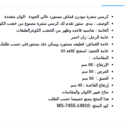
EN
كرسي سفرة مودرن قماش مستورد عالي الجودة -الوان متعددة
الوصف : مدي ستور تقدم لك كرسي سفرة مصنوع من خشب الكونتر ا
تسجيل
الخامة : شاسيه قاعده وظهر من الخشب الكونترالطبقات
الدخول
خامة الرجل: زان احمر
خامة القماش: قطيفه مستورد ويمكن جلد مستورعلى حسب طلبك
اشترك
الآن
خامة التنجيد: اسفنج كثافة 33
المقاسات :
الإرتفاع : 88 سم
العرض : 50 سم
العمق : 50 سم
إرتفاع القاعدة : 45 سم
متاح تغيير الالوان والمقاسات
هذا المنتج يصنع خصيصا حسب الطلب
MS-7455-14910
كود المنتج :