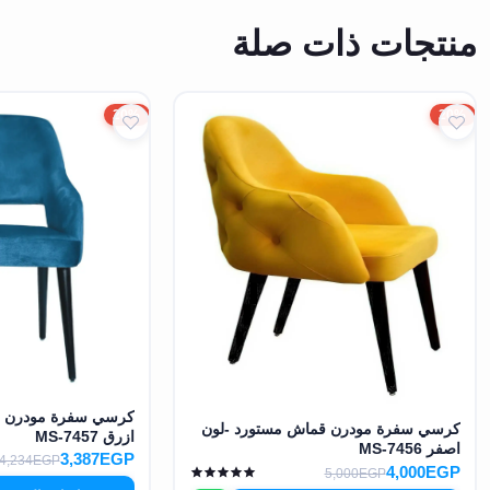
منتجات ذات صلة
20%
20%
كرسي سفرة مودرن ق
كرسي سفرة مودرن قماش مستورد -لون
ازرق MS-7457
اصفر MS-7456
3,387EGP
4,234EGP
4,000EGP
5,000EGP