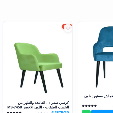
20%
ماش مستورد -لون
كرسي سفر ة - القاعدة والظهر من
الخشب الطبقات - اللون الاخضر MS-7458
3,387EGP
4,234EGP