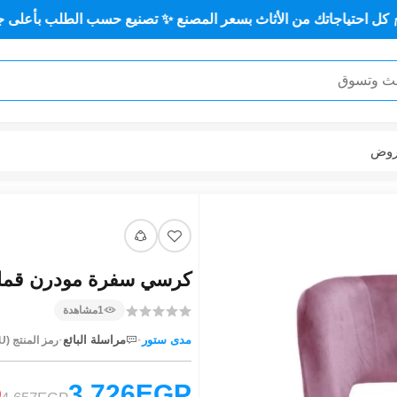
اتك من الأثاث بسعر المصنع ✨ تصنيع حسب الطلب بأعلى جودة وأقل 
وض
كرسي سفرة مودرن قماش مست
1
مشاهدة
·
·
مدى ستور
مراسلة البائع
رمز المنتج (SKU):
3,726EGP