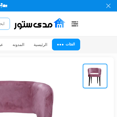
🏡🪑 كل احتياج
اغلاق
الفئات
الفئات
الرئيسية
المدونه
عر
الحساب
أثاث
مكتبي
أثاث
منزلي
أثاث
خارجي