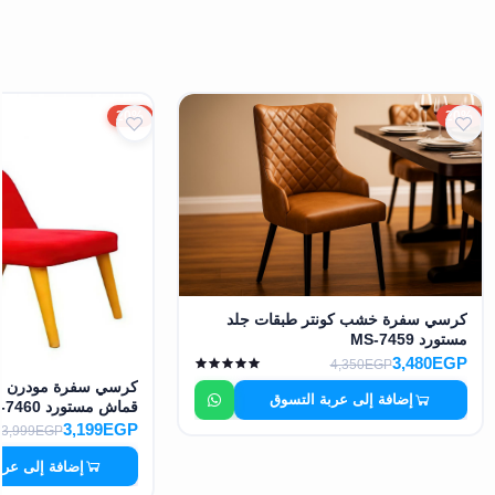
20%
20%
كرسي سفرة خشب كونتر طبقات جلد
مستورد MS-7459
3,480EGP
4,350EGP
كرسي سفرة مودرن خ
إضافة إلى عربة التسوق
قماش مستورد MS-7460
3,199EGP
3,999EGP
إضافة إلى عرب