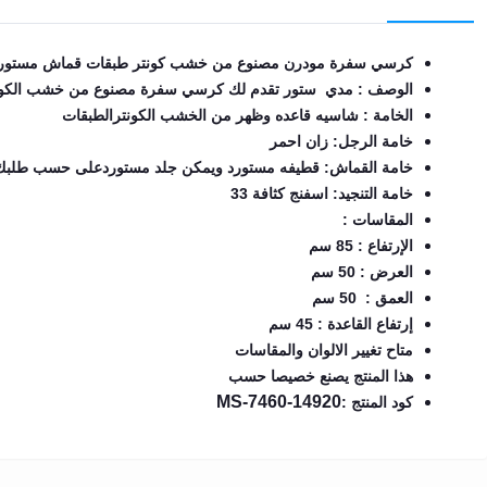
EN
كرسي سفرة مودرن مصنوع من خشب كونتر طبقات قماش مستورد 
الوصف : مدي ستور تقدم لك كرسي سفرة مصنوع من خشب الكونتر ا
تسجيل
الخامة : شاسيه قاعده وظهر من الخشب الكونترالطبقات
الدخول
خامة الرجل: زان احمر
خامة القماش: قطيفه مستورد ويمكن جلد مستوردعلى حسب طلب
اشترك
الآن
خامة التنجيد: اسفنج كثافة 33
المقاسات :
الإرتفاع : 85 سم
العرض : 50 سم
العمق : 50 سم
إرتفاع القاعدة : 45 سم
متاح تغيير الالوان والمقاسات
هذا المنتج يصنع خصيصا حسب
MS-7460-14920
كود المنتج :