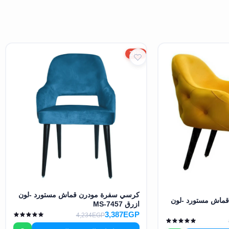
20%
كرسي سفرة مودرن قماش مستورد -لون
ماش مستورد -لون
ازرق MS-7457
3,387EGP
4,234EGP