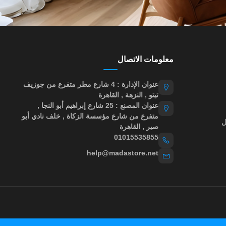
معلومات الاتصال
عنوان الإدارة : 4 شارع مطر متفرع من جوزيف
تيتو , النزهة , القاهرة
عنوان المصنع : 25 شارع إبراهيم أبو النجا ,
متفرع من شارع مؤسسة الزكاة , خلف نادي أبو
ل
صير , القاهرة
01015535855
help@madastore.net