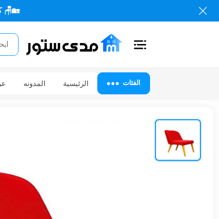
🏡🪑 كل احتياجاتك 
اغلاق
الفئات
الفئات
الرئيسية
المدونه
عر
الحساب
أثاث
مكتبي
أثاث
منزلي
أثاث
خارجي