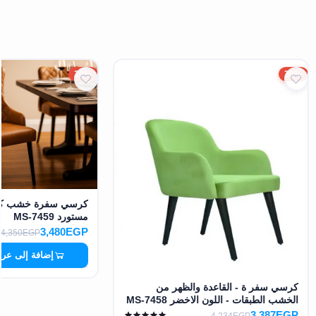
20%
20%
كرسي سفرة خشب كون
مستورد MS-7459
3,480EGP
4,350EGP
إضافة إلى عرب
كرسي سفر ة - القاعدة والظهر من
الخشب الطبقات - اللون الاخضر MS-7458
3,387EGP
4,234EGP