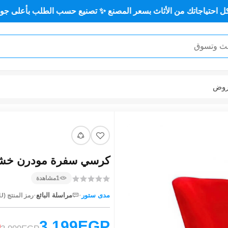
من الأثاث بسعر المصنع ✨ تصنيع حسب الطلب بأعلى جودة وأقل سعر
وض
كرسي سفرة مودرن خشب كو
1
مشاهدة
·
·
مدى ستور
مراسلة البائع
رمز المنتج (SKU):
3,199EGP