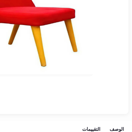
وشواطئ
أثاث
كافيهات
ومطاعم
وفنادق
حواجز
مرورية
خزانات
مياه
أثاث
الحيوانات
أدوات
نظافة
الوصف
التقييمات