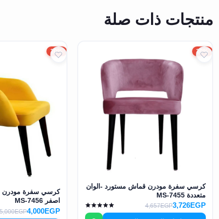
منتجات ذات صلة
20%
20%
كرسي سفرة مودرن قماش مستورد -الوان
كرسي سفرة مودرن ق
متعددة MS-7455
اصفر MS-7456
3,726EGP
4,657EGP
4,000EGP
5,000EGP