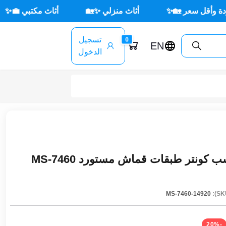
 🏡✨
أثاث منزلي ✨🏡
أثاث مكتبي 💼✨
🌳 أثا
تسجيل
0
EN
الدخول
نتر طبقات قماش مستورد MS-7460
MS-7460-14920
-20%