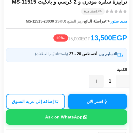
ترابيزة سفره مودرن و 2 كرسي و بانكيت MS-11515
1
مشاهدة
·
·
مدى ستور
مراسلة البائع
رمز المنتج (SKU):
MS-11515-23030
13,500EGP
-10%
15,000EGP
التسليم بين
أغسطس 20 - 27
(باستثناء أيام العطلات)
الكمية
اشتر الان
إضافة إلى عربة التسوق
Ask on WhatsApp