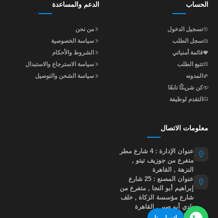
الحساب
الدعم والمساعدة
تسجيل الدخول
من نحن
سجل الطلب
سياسة الخصوصية
قائمة أمنياتي
الشروط والأحكام
تتبع الطلب
سياسة الاسترجاع والاستبدال
المدونه
سياسة الشحن والتوصيل
كن شريكًا تابعًا
التقدم لوظيفة
معلومات الاتصال
عنوان الإدارة : 4 شارع مطر
متفرع من جوزيف تيتو ,
النزهة , القاهرة
عنوان المصنع : 25 شارع
إبراهيم أبو النجا , متفرع من
شارع مؤسسة الزكاة , خلف
نادي أبو صير , القاهرة
01015535855
اتصل بنا