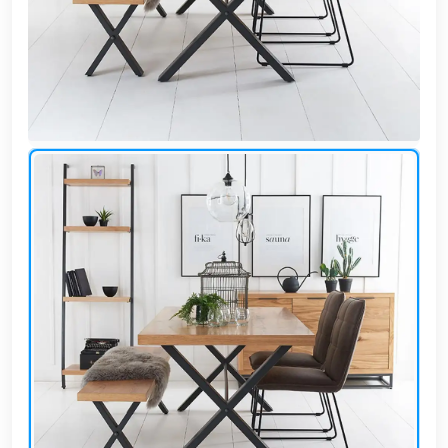
وشواطئ
أثاث
كافيهات
ومطاعم
وفنادق
حواجز
مرورية
خزانات
مياه
أثاث
الحيوانات
أدوات
نظافة