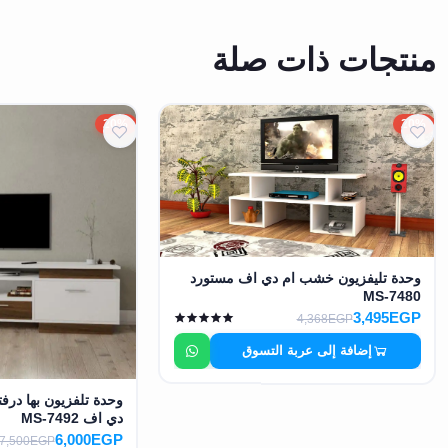
منتجات ذات صلة
20%
20%
وحدة تليفزيون خشب ام دي اف مستورد
MS-7480
3,495EGP
4,368EGP
إضافة إلى عربة التسوق
وحدة تلفزيون بها در
دي اف MS-7492
6,000EGP
7,500EGP