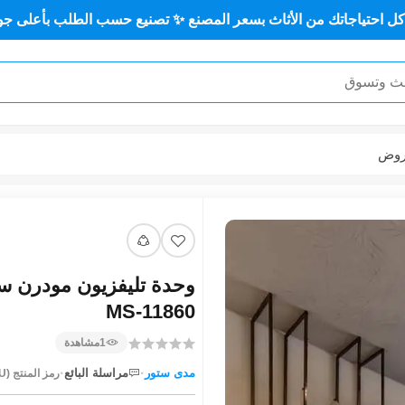
 من الأثاث بسعر المصنع ✨ تصنيع حسب الطلب بأعلى جودة وأقل سعر
وض
وحدة تليفزيون مودرن س
MS-11860
1
مشاهدة
·
·
مدى ستور
مراسلة البائع
رمز المنتج (SKU):