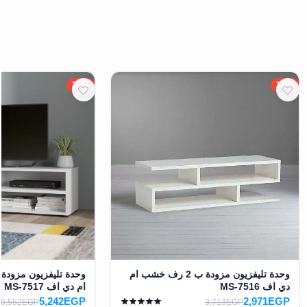
20%
20%
وحدة تليفزيون مزودة ب 2 رف خشب ام
وحدة تليفزيون مزود
دي اف MS-7516
ام دي اف MS-7517
5,242EGP
2,971EGP
6,552EGP
3,713EGP