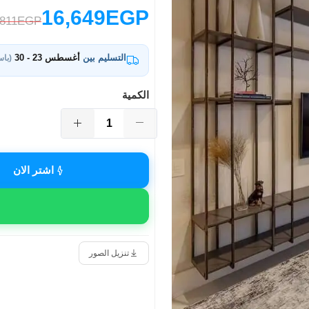
16,649EGP
,811EGP
التسليم بين
أغسطس 23 - 30
(باس
الكمية
اشتر الان
تنزيل الصور