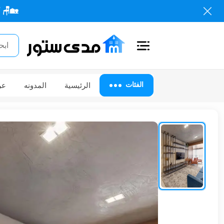
🏡🪑 كل احتياجاتك
اغلاق
الفئات
الفئات
الرئيسية
المدونه
عر
الحساب
أثاث
مكتبي
أثاث
منزلي
أثاث
خارجي