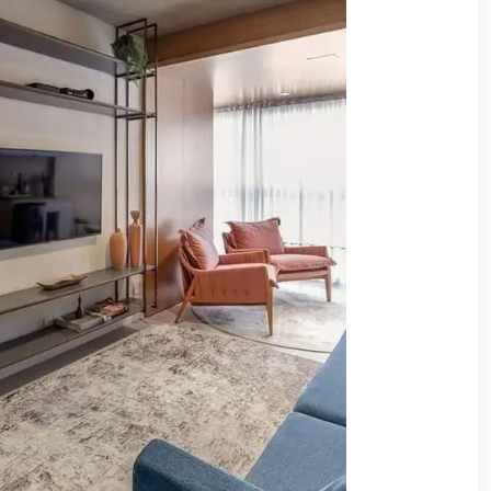
وشواطئ
أثاث
كافيهات
ومطاعم
وفنادق
حواجز
مرورية
خزانات
مياه
أثاث
الحيوانات
أدوات
نظافة