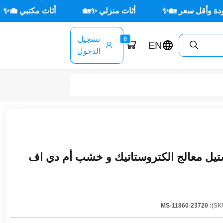
 🏡✨
أثاث منزلي ✨🏡
أثاث مكتبي 💼✨
🌳 أثا
تسجيل
0
EN
الدخول
تيل معالج الكتروستاتيك و خشب أم دي اف
MS-11860-23720