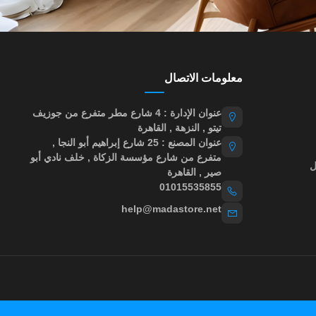
معلومات الاتصال
عنوان الإدارة : 4 شارع مطر متفرع من جوزيف
تيتو , النزهة , القاهرة
عنوان المصنع : 25 شارع إبراهيم أبو النجا ,
متفرع من شارع مؤسسة الزكاة , خلف نادي أبو
ل
صير , القاهرة
01015535855
help@madastore.net