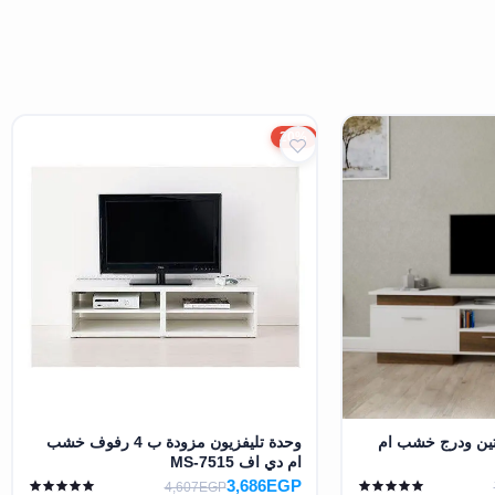
20%
فتين ودرج خشب ام
وحدة تليفزيون مزودة ب 4 رفوف خشب
ام دي اف MS-7515
3,686EGP
4,607EGP