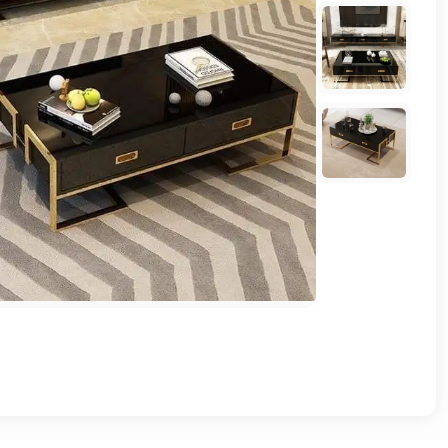
وشواطئ
أثاث
كافيهات
ومطاعم
وفنادق
حواجز
مرورية
خزانات
مياه
أثاث
الحيوانات
أدوات
نظافة