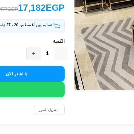
17,182EGP
,477EGP
التسليم بين
أغسطس 20 - 27
(باس
الكمية
اشتر الان
تنزيل الصور