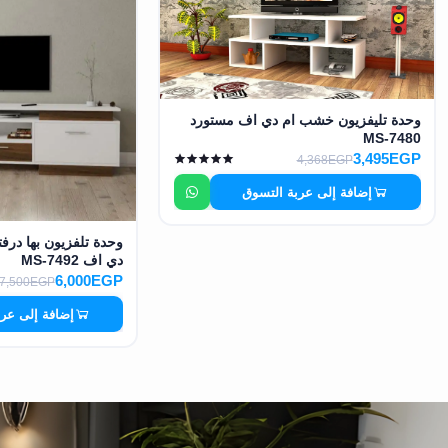
وحدة تليفزيون خشب ام دي اف مستورد
MS-7480
3,495EGP
4,368EGP
إضافة إلى عربة التسوق
وحدة تلفزيون بها در
دي اف MS-7492
6,000EGP
7,500EGP
إضافة إلى عر