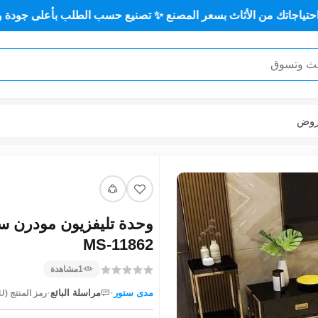
🪑 كل احتياجاتك من الأثاث بسعر المصنع ✨ تصنيع حسب الطلب بأع
عر
ستاتيك و خشب أم دي اف
MS-11862
مشاهدة
1
·
·
مراسلة البائع
مدى ستور
رمز المنتج (SKU):