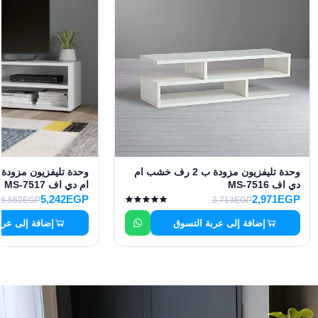
وحدة تليفزيون مزودة ب 2 رف خشب ام
وحدة تليفزيون مزود
دي اف MS-7516
ام دي اف MS-7517
5,242EGP
2,971EGP
6,552EGP
3,713EGP
إضافة إلى عربة التسوق
إضافة إلى عرب