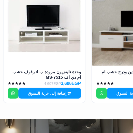
فتين ودرج خشب ام
وحدة تليفزيون مزودة ب 4 رفوف خشب
ام دي اف MS-7515
3,686EGP
4,607EGP
بة التسوق
إضافة إلى عربة التسوق