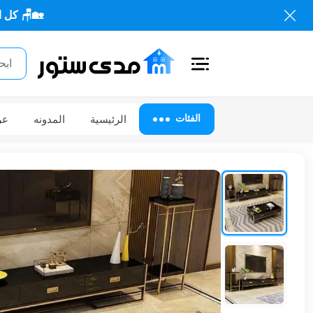
🏡🪑 كل احتياجاتك من
اغلاق
الفئات
الفئات
الرئيسية
المدونه
عر
الحساب
أثاث
مكتبي
أثاث
منزلي
أثاث
خارجي