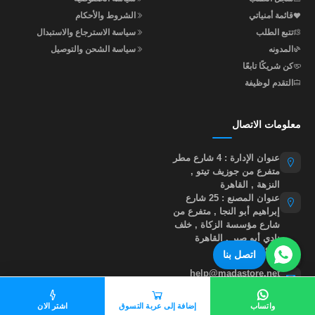
قائمة أمنياتي
الشروط والأحكام
تتبع الطلب
سياسة الاسترجاع والاستبدال
المدونه
سياسة الشحن والتوصيل
كن شريكًا تابعًا
التقدم لوظيفة
معلومات الاتصال
عنوان الإدارة : 4 شارع مطر
متفرع من جوزيف تيتو ,
النزهة , القاهرة
عنوان المصنع : 25 شارع
إبراهيم أبو النجا , متفرع من
شارع مؤسسة الزكاة , خلف
نادي أبو صير , القاهرة
01015535855
اتصل بنا
help@madastore.net
واتساب
إضافة إلى عربة التسوق
اشتر الان