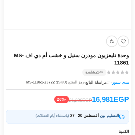
وحدة تليفزيون مودرن ستيل و خشب أم دي اف MS-
11861
1
مشاهدة
·
·
مدى ستور
مراسلة البائع
رمز المنتج (SKU):
MS-11861-23722
16,981EGP
-20%
21,226EGP
التسليم بين
أغسطس 20 - 27
(باستثناء أيام العطلات)
الكمية