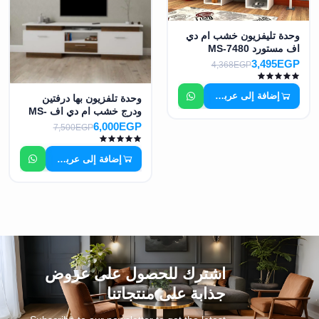
وحدة تليفزيون خشب ام دي
اف مستورد MS-7480
3,495EGP
4,368EGP
إضافة إلى عربة التسوق
وحدة تلفزيون بها درفتين
ودرج خشب ام دي اف MS-
7492
6,000EGP
7,500EGP
إضافة إلى عربة التسوق
اشترك للحصول على عروض
جذابة على منتجاتنا