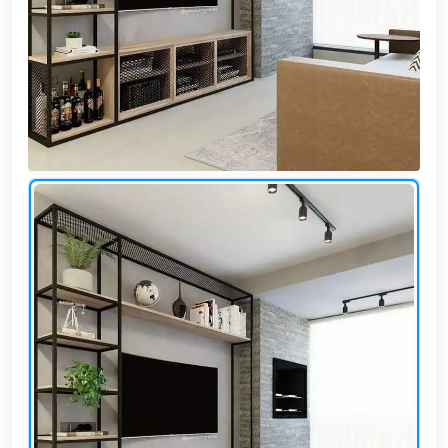
وشواطئ
أثاث
كافيهات
ومطاعم
وفنادق
حواجز
مرورية
خزانات
مياه
أثاث
الحيوانات
أدوات
نظافة