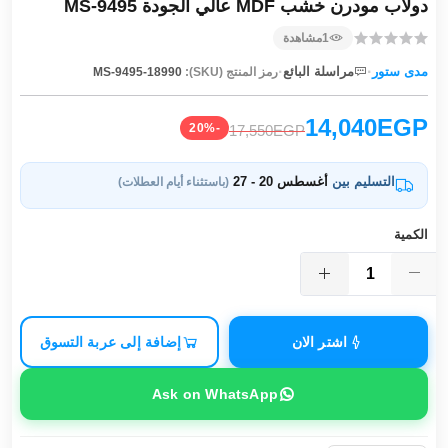
دولاب مودرن خشب MDF عالي الجودة MS-9495
1
مشاهدة
·
·
مدى ستور
مراسلة البائع
رمز المنتج (SKU):
MS-9495-18990
14,040EGP
-20%
17,550EGP
التسليم بين
أغسطس 20 - 27
(باستثناء أيام العطلات)
الكمية
اشتر الان
إضافة إلى عربة التسوق
Ask on WhatsApp