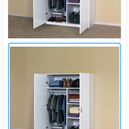
وشواطئ
أثاث
كافيهات
ومطاعم
وفنادق
حواجز
مرورية
خزانات
مياه
أثاث
الحيوانات
أدوات
نظافة