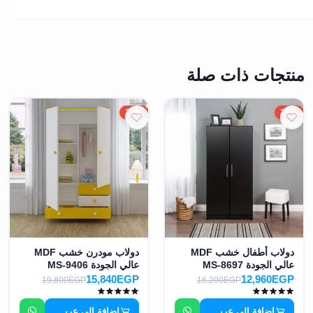
منتجات ذات صلة
20%
20%
دولاب أطفال خشب MDF
دولاب مودرن خشب MDF
عالي الجودة MS-8697
عالي الجودة MS-9406
15,840EGP
12,960EGP
19,800EGP
16,200EGP
إضافة إلى عربة التسوق
إضافة إلى عربة التسوق