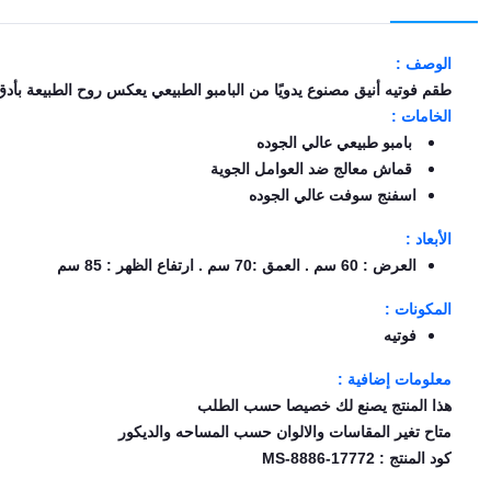
EN
الوصف :
طقم فوتيه أنيق مصنوع يدويًا من البامبو الطبيعي يعكس روح الطبيعة بأدق
تسجيل
الخامات :
الدخول
بامبو طبيعي عالي الجوده
قماش معالج ضد العوامل الجوية
اشترك
الآن
اسفنج سوفت عالي الجوده
الأبعاد :
العرض : 60 سم . العمق :70 سم . ارتفاع الظهر : 85 سم
المكونات :
فوتيه
معلومات إضافية :
هذا المنتج يصنع لك خصيصا حسب الطلب
متاح تغير المقاسات والالوان حسب المساحه والديكور
كود المنتج : MS-8886-17772