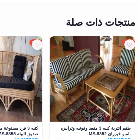
منتجات ذات صلة
15%
15%
طقم انترية كنبه 3 مقعد وفوتيه وترابيزه
كنبه 3 فرد مصنوعة
بامبو خيزران MS-8852
صديق للبيئه MS-8855