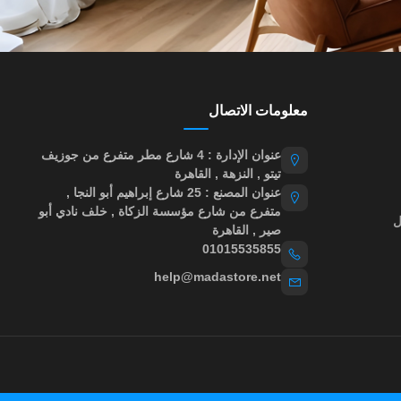
معلومات الاتصال
عنوان الإدارة : 4 شارع مطر متفرع من جوزيف
تيتو , النزهة , القاهرة
عنوان المصنع : 25 شارع إبراهيم أبو النجا ,
متفرع من شارع مؤسسة الزكاة , خلف نادي أبو
ل
صير , القاهرة
01015535855
help@madastore.net