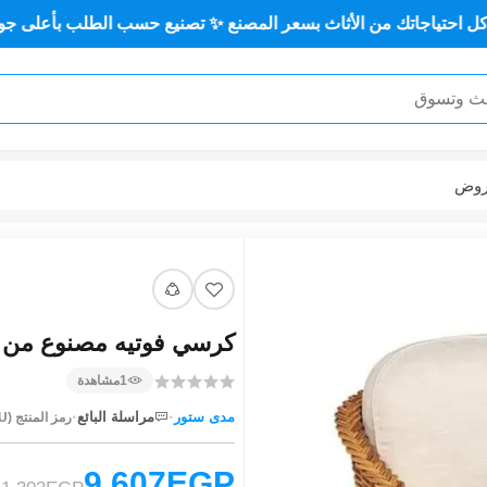
ك من الأثاث بسعر المصنع ✨ تصنيع حسب الطلب بأعلى جودة وأقل سع
وض
كرسي فوتيه مصنوع من بامبو 
1
مشاهدة
·
·
مدى ستور
مراسلة البائع
رمز المنتج (SKU):
9,607EGP