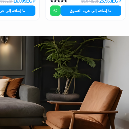
16,095EGP
25,563EGP
,936EGP
30,074EGP
إضافة إلى عربة التسوق
إضافة إلى عر