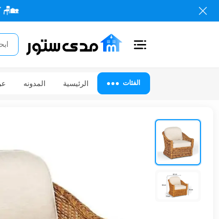
🏡🪑 كل احتياجات
اغلاق
الفئات
الفئات
الرئيسية
المدونه
عر
الحساب
أثاث
مكتبي
أثاث
منزلي
أثاث
خارجي