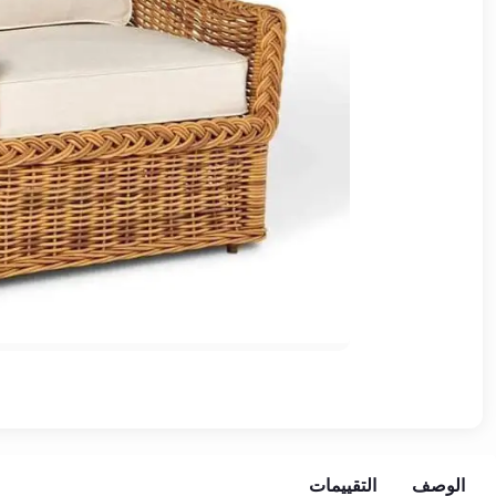
وشواطئ
أثاث
كافيهات
ومطاعم
وفنادق
حواجز
مرورية
خزانات
مياه
أثاث
الحيوانات
أدوات
نظافة
الوصف
التقييمات