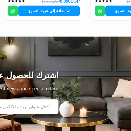
8,800EGP
10,353EGP
18
بة التسوق
إضافة إلى عربة التسوق
اشترك للحصول عل
test news and special offers