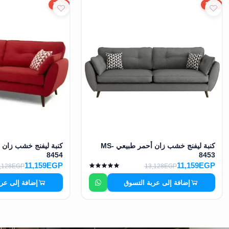
15%
15%
كنبة ليفنج خشب زان أحمر طبيعي MS-
8454
8453
11,159EGP
11,159EGP
,128EGP
13,128EGP
إضافة إلى عربة التسوق
إضافة إلى عر