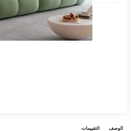
وشواطئ
أثاث
كافيهات
ومطاعم
وفنادق
حواجز
مرورية
خزانات
مياه
أثاث
الحيوانات
أدوات
نظافة
الوصف
التقييمات