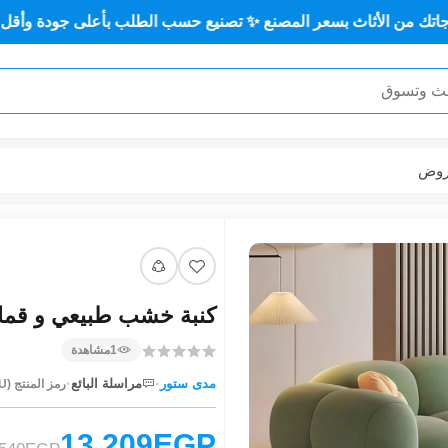
 بسعر المصنع ✨ تصنيع حسب الطلب بأعلى جودة وأقل سعر 🏡✨
وض
كنبة خشب طبيعي و قماش مستورد (210×
1
مشاهدة
·
·
مدى ستور
مراسلة البائع
رمز المنتج (SKU):
13,209EGP