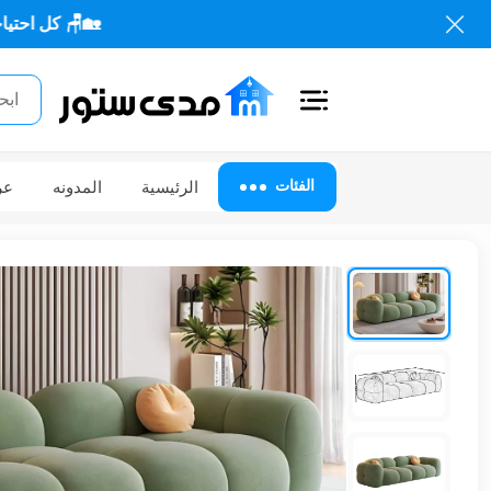
🏡🪑 كل احتياجاتك من الأثاث
اغلاق
الفئات
الفئات
الرئيسية
المدونه
عر
الحساب
أثاث
مكتبي
أثاث
منزلي
أثاث
خارجي