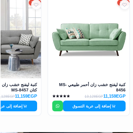
15%
15%
كنبة ليفنج خشب زان أحمر طبيعي MS-
كنبة ليفنج خشب زان 
8456
كتان MS-8457
11,159EGP
11,159EGP
3,128EGP
13,128EGP
إضافة إلى عربة التسوق
إضافة إلى عرب