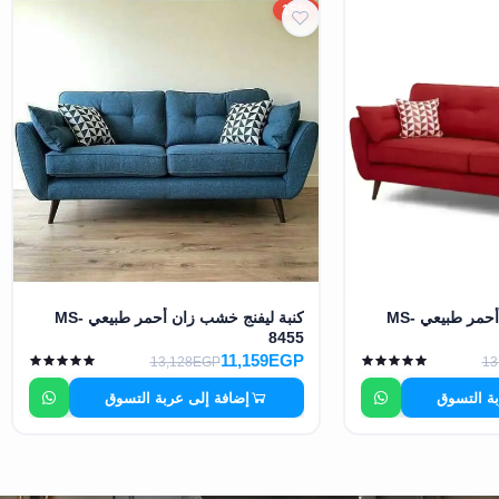
15%
كنبة ليفنج خشب زان أحمر طبيعي MS-
كنبة ليفنج خشب زان أحمر طبيعي MS-
8455
11,159EGP
13,128EGP
13
بة التسوق
إضافة إلى عربة التسوق