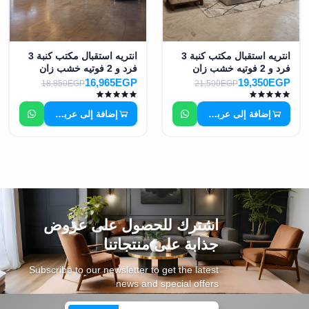
انتريه استقبال مكتب كنبة 3
انتريه استقبال مكتب كنبة 3
فرد و 2 فوتيه خشب زان
فرد و 2 فوتيه خشب زان
احمر MS-7816
احمر MS-7817
16,965EGP
19,350EGP
18,850EGP
21,500EGP
إضافة إلى عربة التسوق
إضافة إلى عربة التسوق
اشترك للحصول على عروض
جذابة على منتجاتنا
Subscribe to our newsletter to get the latest
news and special offers