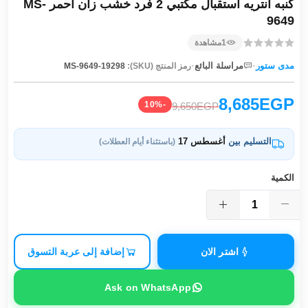
كنبه انتريه استقبال مكتبي 2 فرد خشب زان احمر MS-
9649
1
مشاهدة
·
·
مدى ستور
مراسلة البائع
رمز المنتج (SKU):
MS-9649-19298
8,685EGP
-10%
9,650EGP
التسليم بين
أغسطس 17
(باستثناء أيام العطلات)
الكمية
اشتر الان
إضافة إلى عربة التسوق
Ask on WhatsApp