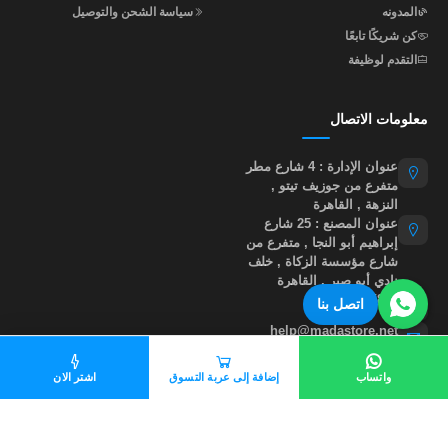
المدونه
سياسة الشحن والتوصيل
كن شريكًا تابعًا
التقدم لوظيفة
معلومات الاتصال
عنوان الإدارة : 4 شارع مطر
متفرع من جوزيف تيتو ,
النزهة , القاهرة
عنوان المصنع : 25 شارع
إبراهيم أبو النجا , متفرع من
شارع مؤسسة الزكاة , خلف
نادي أبو صير , القاهرة
01015535855
اتصل بنا
help@madastore.net
واتساب
إضافة إلى عربة التسوق
اشتر الان
جميع الحقوق محفوظة لموقع مدى ستور
©
2026