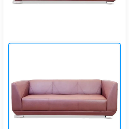
وشواطئ
أثاث
كافيهات
ومطاعم
وفنادق
حواجز
مرورية
خزانات
مياه
أثاث
الحيوانات
أدوات
نظافة