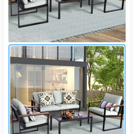
وشواطئ
أثاث
كافيهات
ومطاعم
وفنادق
حواجز
مرورية
خزانات
مياه
أثاث
الحيوانات
أدوات
نظافة