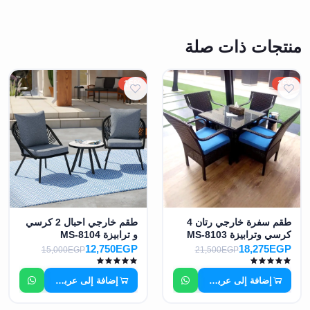
منتجات ذات صلة
15%
15%
طقم سفرة خارجي رتان 4
طقم خارجي احبال 2 كرسي
كرسي وترابيزة MS-8103
و ترابيزة MS-8104
12,750EGP
18,275EGP
15,000EGP
21,500EGP
إضافة إلى عربة التسوق
إضافة إلى عربة التسوق