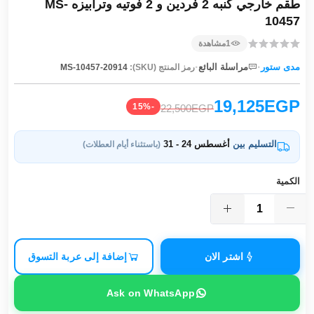
طقم خارجي كنبه 2 فردين و 2 فوتيه وترابيزه MS-
10457
1
مشاهدة
·
·
مدى ستور
مراسلة البائع
رمز المنتج (SKU):
MS-10457-20914
19,125EGP
-15%
22,500EGP
التسليم بين
أغسطس 24 - 31
(باستثناء أيام العطلات)
الكمية
اشتر الان
إضافة إلى عربة التسوق
Ask on WhatsApp