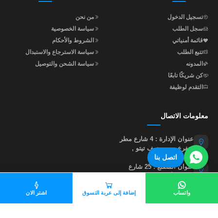
تسجيل الدخول
من نحن
سجل الطلب
سياسة الخصوصية
قائمة أمنياتي
الشروط والأحكام
تتبع الطلب
سياسة الاسترجاع والاستبدال
المدونه
سياسة الشحن والتوصيل
كن شريكًا تابعًا
التقدم لوظيفة
معلومات الاتصال
عنوان الإدارة : 4 شارع مطر
متفرع من جوزيف تيتو ,
اتصل بنا
النزهة , القاهرة
عنوان المصنع : 25 شارع
إبراهيم أبو النجا , متفرع من
شارع مؤسسة الزكاة , خلف
واتساب
إضافة إلى عربة التسوق
اشتر الان
نادي أبو صير , القاهرة
01015535855