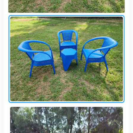
وشواطئ
أثاث
كافيهات
ومطاعم
وفنادق
حواجز
مرورية
خزانات
مياه
أثاث
الحيوانات
أدوات
نظافة