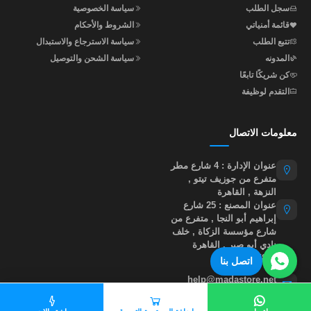
سجل الطلب
سياسة الخصوصية
قائمة أمنياتي
الشروط والأحكام
تتبع الطلب
سياسة الاسترجاع والاستبدال
المدونه
سياسة الشحن والتوصيل
كن شريكًا تابعًا
التقدم لوظيفة
معلومات الاتصال
عنوان الإدارة : 4 شارع مطر
متفرع من جوزيف تيتو ,
النزهة , القاهرة
عنوان المصنع : 25 شارع
إبراهيم أبو النجا , متفرع من
شارع مؤسسة الزكاة , خلف
نادي أبو صير , القاهرة
01015535855
اتصل بنا
help@madastore.net