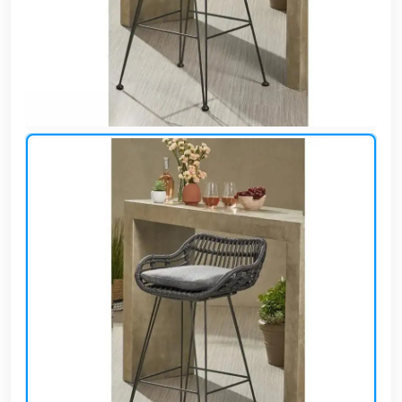
وشواطئ
أثاث
كافيهات
ومطاعم
وفنادق
حواجز
مرورية
خزانات
مياه
أثاث
الحيوانات
أدوات
نظافة