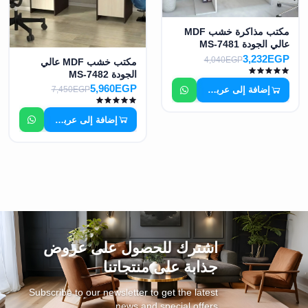
مكتب مذاكرة خشب MDF
عالي الجودة MS-7481
3,232EGP
4,040EGP
مكتب خشب MDF عالي
الجودة MS-7482
5,960EGP
إضافة إلى عربة التسوق
7,450EGP
إضافة إلى عربة التسوق
اشترك للحصول على عروض
جذابة على منتجاتنا
Subscribe to our newsletter to get the latest
news and special offers