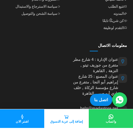
تتبع الطلب
سياسة الاسترجاع والاستبدال
المدونه
سياسة الشحن والتوصيل
كن شريكًا تابعًا
التقدم لوظيفة
معلومات الاتصال
عنوان الإدارة : 4 شارع مطر
متفرع من جوزيف تيتو ,
النزهة , القاهرة
عنوان المصنع : 25 شارع
إبراهيم أبو النجا , متفرع من
شارع مؤسسة الزكاة , خلف
نادي أبو صير , القاهرة
01015535855
اتصل بنا
help@madastore.net
واتساب
إضافة إلى عربة التسوق
اشتر الان
جميع الحقوق محفوظة لموقع مدى ستور
©
2026