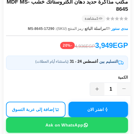
مكتب مذاكرة حديد دهان الكتروستاتك خشب MDF MS-
8645
1
مشاهدة
·
·
مدى ستور
مراسلة البائع
رمز المنتج (SKU):
MS-8645-17290
3,949EGP
-20%
4,936EGP
التسليم بين
أغسطس 24 - 31
(باستثناء أيام العطلات)
الكمية
اشتر الان
إضافة إلى عربة التسوق
Ask on WhatsApp