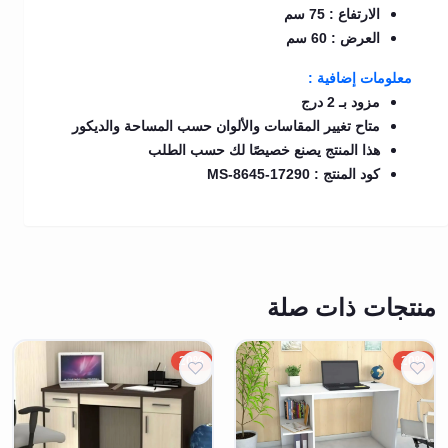
الارتفاع : 75 سم
العرض : 60 سم
معلومات إضافية :
مزود بـ 2 درج
متاح تغيير المقاسات والألوان حسب المساحة والديكور
هذا المنتج يصنع خصيصًا لك حسب الطلب
كود المنتج : MS-8645-17290
منتجات ذات صلة
20%
20%