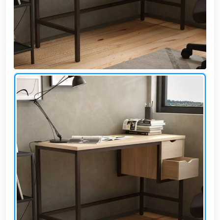
وشواطئ
أثاث
كافيهات
ومطاعم
وفنادق
حواجز
مرورية
خزانات
مياه
أثاث
الحيوانات
أدوات
نظافة