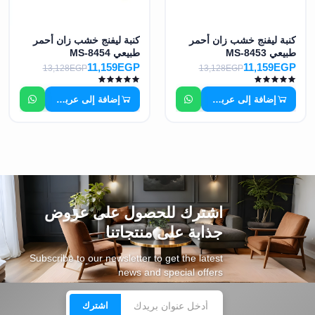
كنبة ليفنج خشب زان أحمر
كنبة ليفنج خشب زان أحمر
طبيعي MS-8453
طبيعي MS-8454
11,159EGP
11,159EGP
13,128EGP
13,128EGP
إضافة إلى عربة التسوق
إضافة إلى عربة التسوق
اشترك للحصول على عروض
جذابة على منتجاتنا
Subscribe to our newsletter to get the latest
news and special offers
اشترك