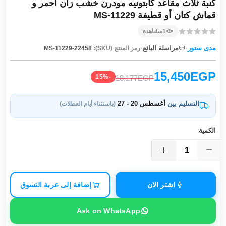
كنبة ثلاث مقاعد كابتونيه مودرن خشب زان أحمر و
قماش كتان أو قطيفة MS-11229
1
مشاهدة
·
·
مدى ستور
مراسلة البائع
رمز المنتج (SKU):
MS-11229-22458
15,450EGP
-15%
18,177EGP
التسليم بين
أغسطس 20 - 27
(باستثناء أيام العطلات)
الكمية
اشتر الان
إضافة إلى عربة التسوق
Ask on WhatsApp