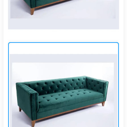
وشواطئ
أثاث
كافيهات
ومطاعم
وفنادق
حواجز
مرورية
خزانات
مياه
أثاث
الحيوانات
أدوات
نظافة