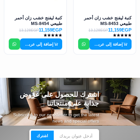
كنبة ليفنج خشب زان أحمر
كنبة ليفنج خشب زان أحمر
طبيعي MS-8453
طبيعي MS-8454
11,159EGP
11,159EGP
13,128EGP
13,128EGP
إضافة إلى عربة التسوق
إضافة إلى عربة التسوق
اشترك للحصول على عروض
جذابة على منتجاتنا
Subscribe to our newsletter to get the latest
news and special offers
اشترك