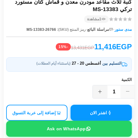
كنبة ثلاث مقاعد مودرن معدن و قماش كتان مستورد
تركي MS-13383
1
مشاهدة
·
·
مدى ستور
مراسلة البائع
رمز المنتج (SKU):
MS-13383-26766
11,416EGP
-15%
13,431EGP
التسليم بين
أغسطس 20 - 27
(باستثناء أيام العطلات)
الكمية
اشتر الان
إضافة إلى عربة التسوق
Ask on WhatsApp