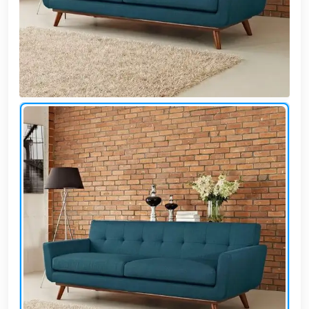
وشواطئ
أثاث
كافيهات
ومطاعم
وفنادق
حواجز
مرورية
خزانات
مياه
أثاث
الحيوانات
أدوات
نظافة