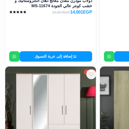
دولاب مودرن معدن معالج دهان الكتروستاتيك و
خشب كونتر عالي الجودة MS-11674
14,001EGP
15,557EGP
إضافة إلى عربة التسوق
10%