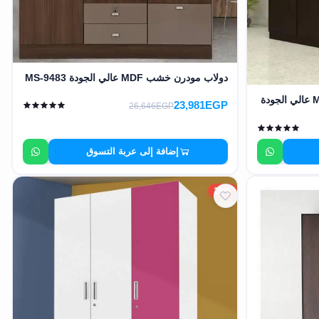
دولاب مودرن خشب MDF عالي الجودة MS-9483
دولاب و تسريحه مودرن خشب MDF عالي الجودة
23,981EGP
26,646EGP
إضافة إلى عربة التسوق
10%