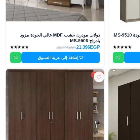
دولاب مودرن خشب MDF عالي الجودة مزود
بادراج MS-9506
21,396EGP
23,774EGP
إضافة إلى عربة التسوق
10%