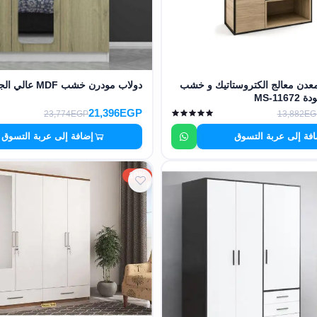
عدن معالج الكتروستاتيك و خشب
دولاب مودرن خشب MDF عالي الجودة MS-9533
MS-11
21,396EGP
23,774EGP
13,882EG
فة إلى عربة التسوق
إضافة إلى عربة التسوق
10%