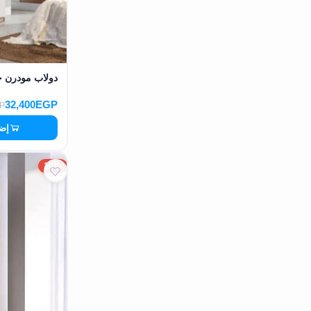
دولاب مودرن خشب MDF عالي الج
32,400EGP
P
إضا
10%