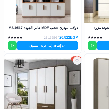
ودة مزود
دولاب مودرن خشب MDF عالي الجودة MS-9517
20,822EGP
23,136EGP
إضافة إلى عربة التسوق
10%