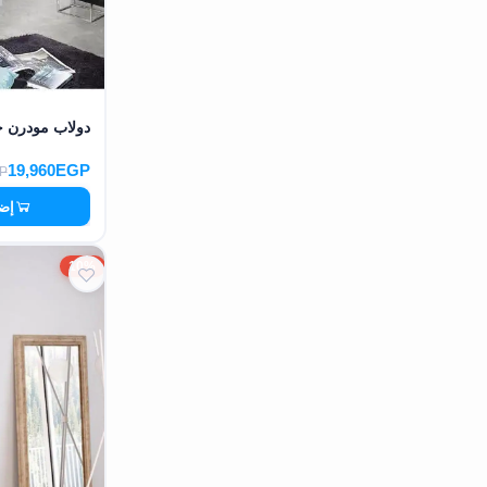
دولاب مودرن خشب MDF عالي الج
19,960EGP
P
إضا
10%