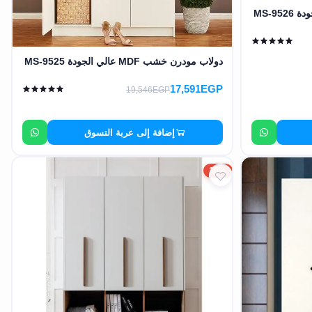
دولاب مودرن خشب MDF عالي الجودة MS-9525
17,591EGP
19,546EGP
إضافة إلى عربة التسوق
10%