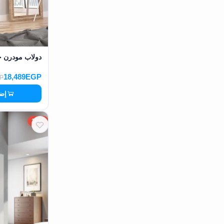
دولاب مودرن خشب MDF عالي الج
18,489EGP
P
إضا
10%