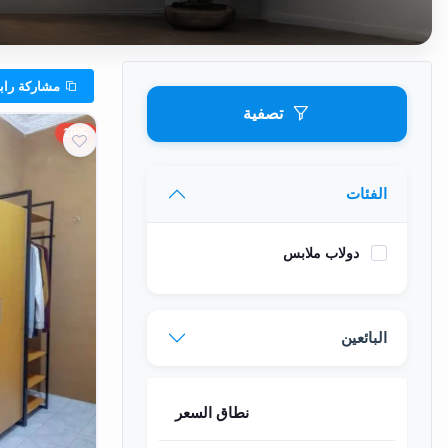
وشواطئ
أثاث
كافيهات
مشاركة رابط الفئه
ومطاعم
تصفية
وفنادق
10%
حواجز
مرورية
الفئات
خزانات
دولاب ملابس
مياه
أثاث
الحيوانات
البائعين
أدوات
نظافة
نطاق السعر