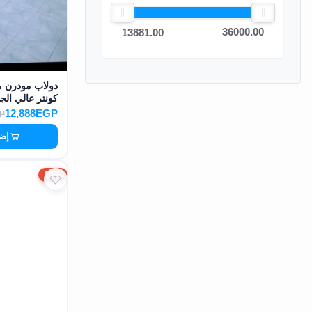
EN
36000.00
13881.00
تسجيل
الدخول
دولاب مودرن م
كونتر عالي الجودة 676
اشترك
12,888EGP
P
الآن
إضا
10%