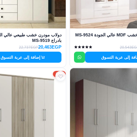
ودة MS-9524
دولاب مودرن خشب طبيعي عالي الج
بادراج MS-9519
20,463EGP
22,737EGP
20,543EG
فة إلى عربة التسوق
إضافة إلى عربة التسوق
10%