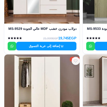
دولاب مودرن خشب MDF عالي الجودة MS-9529
19,745EGP
21,939EGP
إضافة إلى عربة التسوق
10%