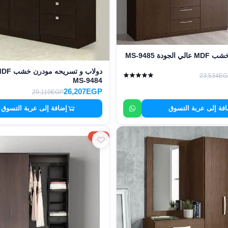
ودة MS-9485
23,534EG
MS-9484
26,207EGP
29,119EGP
فة إلى عربة التسوق
إضافة إلى عربة التسوق
10%