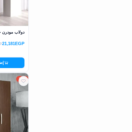
دولاب مودرن خشب MDF عالي الج
21,181EGP
P
إضا
10%