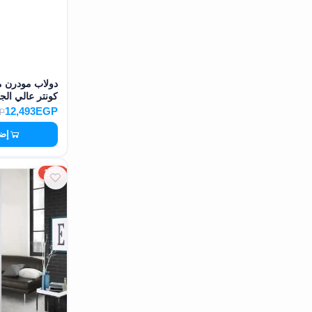
دولاب مودرن م
كونتر عالي الجودة 672
12,493EGP
P
إضا
10%