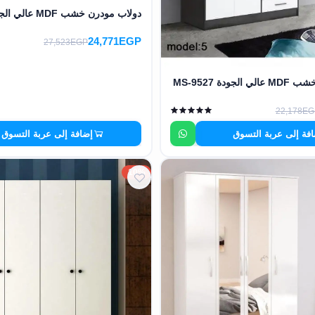
دولاب مودرن خشب MDF عالي الجودة MS-9526
24,771EGP
27,523EGP
ودة MS-9527
22,178EG
فة إلى عربة التسوق
إضافة إلى عربة التسوق
10%