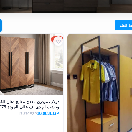
10%
دولاب مودرن معدن معالج دهان الكت
وخشب ام دي اف عالي الجودة MS-11675
16,083EGP
17,870EGP