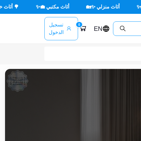
أثاث مكتبي 💼✨
🌳 أثاث خارجي ☀️🪑
جديد × ج
تسجيل
0
EN
الدخول