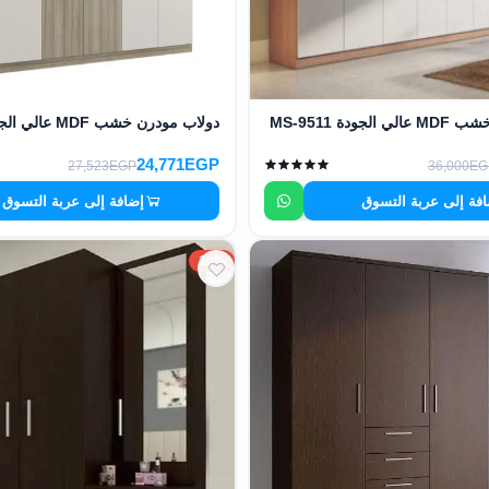
ودة MS-9511
دولاب مودرن خشب MDF عالي الجودة MS-9510
24,771EGP
27,523EGP
36,000EG
فة إلى عربة التسوق
إضافة إلى عربة التسوق
10%