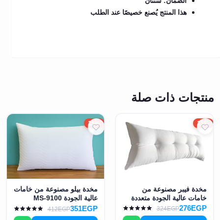
الضمان: سنتان
هذا المنتج يُصنع خصيصًا عند الطلب
منتجات ذات صلة
15%
15%
مخدة فيبر مصنوعة من
مخدة بيلو مصنوعة من خامات
خامات عالية الجودة متعددة
عالية الجودة MS-9100
المقاسات اللون أبيض MS-
276EGP
351EGP
324EGP
412EGP
9088