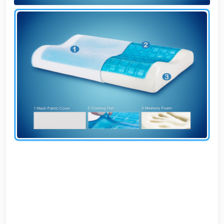
وشواطئ
أثاث
كافيهات
ومطاعم
وفنادق
حواجز
مرورية
خزانات
مياه
أثاث
الحيوانات
أدوات
نظافة